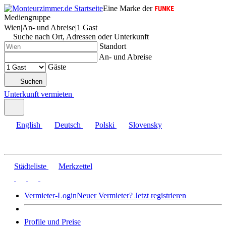
Eine Marke der
Mediengruppe
Wien
|
An- und Abreise
|
1 Gast
Suche nach Ort, Adressen oder Unterkunft
Standort
An- und Abreise
Gäste
Suchen
Unterkunft vermieten
English
Deutsch
Polski
Slovensky
Städteliste
Merkzettel
Vermieter-Login
Neuer Vermieter? Jetzt registrieren
Profile und Preise