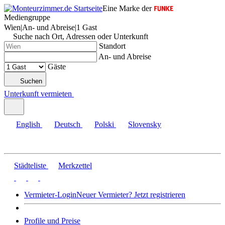
Eine Marke der
Mediengruppe
Wien
|
An- und Abreise
|
1 Gast
Suche nach Ort, Adressen oder Unterkunft
Standort
An- und Abreise
Gäste
Suchen
Unterkunft vermieten
English
Deutsch
Polski
Slovensky
Städteliste
Merkzettel
Vermieter-Login
Neuer Vermieter? Jetzt registrieren
Profile und Preise