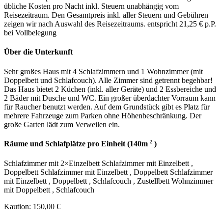
übliche Kosten pro Nacht inkl. Steuern unabhängig vom
Reisezeitraum. Den Gesamtpreis inkl. aller Steuern und Gebühren
zeigen wir nach Auswahl des Reisezeitraums.
entspricht 21,25 € p.P.
bei Vollbelegung
Über die Unterkunft
Sehr großes Haus mit 4 Schlafzimmern und 1 Wohnzimmer (mit
Doppelbett und Schlafcouch). Alle Zimmer sind getrennt begehbar!
Das Haus bietet 2 Küchen (inkl. aller Geräte) und 2 Essbereiche und
2 Bäder mit Dusche und WC. Ein großer überdachter Vorraum kann
für Raucher benutzt werden. Auf dem Grundstück gibt es Platz für
mehrere Fahrzeuge zum Parken ohne Höhenbeschränkung. Der
große Garten lädt zum Verweilen ein.
2
Räume und Schlafplätze pro Einheit (140m
)
Schlafzimmer
mit
2×Einzelbett
Schlafzimmer
mit
Einzelbett
,
Doppelbett
Schlafzimmer
mit
Einzelbett
,
Doppelbett
Schlafzimmer
mit
Einzelbett
,
Doppelbett
,
Schlafcouch
,
Zustellbett
Wohnzimmer
mit
Doppelbett
,
Schlafcouch
Kaution: 150,00 €