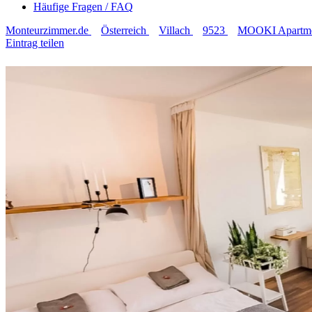
Häufige Fragen / FAQ
Monteurzimmer.de
Österreich
Villach
9523
MOOKI Apartme
Eintrag teilen