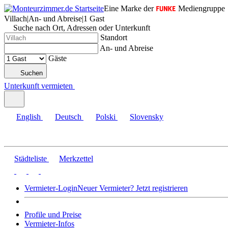
Eine Marke der
Mediengruppe
Villach
|
An- und Abreise
|
1 Gast
Suche nach Ort, Adressen oder Unterkunft
Standort
An- und Abreise
Gäste
Suchen
Unterkunft vermieten
English
Deutsch
Polski
Slovensky
Städteliste
Merkzettel
Vermieter-Login
Neuer Vermieter? Jetzt registrieren
Profile und Preise
Vermieter-Infos