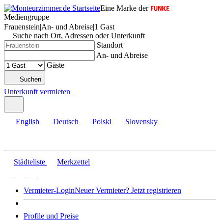
Eine Marke der
Mediengruppe
Frauenstein
|
An- und Abreise
|
1 Gast
Suche nach Ort, Adressen oder Unterkunft
Standort
An- und Abreise
Gäste
Suchen
Unterkunft vermieten
English
Deutsch
Polski
Slovensky
Städteliste
Merkzettel
Vermieter-Login
Neuer Vermieter? Jetzt registrieren
Profile und Preise