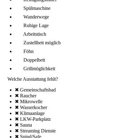
Spül­maschine
Wanderwege
Ruhige Lage
Arbeitstisch
Zustellbett möglich
Föhn
Doppelbett
Grillmöglich­keit
Welche Ausstattung fehlt?
✖ Gemeinschafts­bad
✖ Raucher
✖ Mikro­welle
✖ Wasserkocher
✖ Klima­anlage
✖ LKW-Parkplatz
✖ Sauna
✖ Streaming Dienste
✖ Spind/Safe