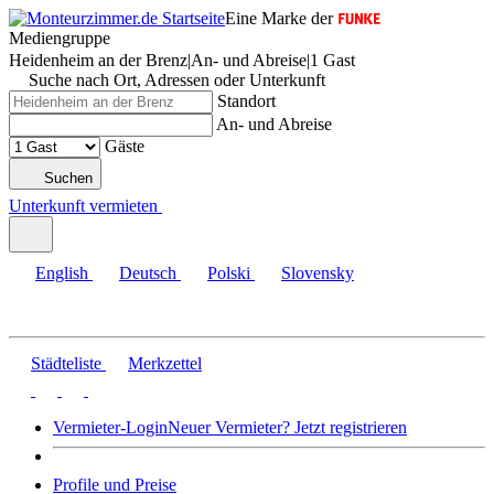
Eine Marke der
Mediengruppe
Heidenheim an der Brenz
|
An- und Abreise
|
1 Gast
Suche nach Ort, Adressen oder Unterkunft
Standort
An- und Abreise
Gäste
Suchen
Unterkunft vermieten
English
Deutsch
Polski
Slovensky
Städteliste
Merkzettel
Vermieter-Login
Neuer Vermieter? Jetzt registrieren
Profile und Preise