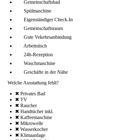
Gemeinschafts­bad
Spül­maschine
Eigenständiger Check-In
Gemeinschafts­raum
Gute Vekehrsanbindung
Arbeitstisch
24h-Rezeption
Wasch­maschine
Geschäfte in der Nähe
Welche Ausstattung fehlt?
✖ Privates Bad
✖ TV
✖ Raucher
✖ Handtücher inkl.
✖ Kaffee­maschine
✖ Mikro­welle
✖ Wasserkocher
✖ Klima­anlage