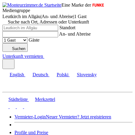
Eine Marke der
Mediengruppe
Leutkirch im Allgäu
|
An- und Abreise
|
1 Gast
Suche nach Ort, Adressen oder Unterkunft
Standort
An- und Abreise
Gäste
Suchen
Unterkunft vermieten
English
Deutsch
Polski
Slovensky
Städteliste
Merkzettel
Vermieter-Login
Neuer Vermieter? Jetzt registrieren
Profile und Preise