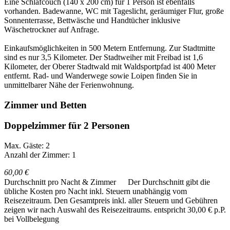
Eine Schlafcouch (140 x 200 cm) für 1 Person ist ebenfalls
vorhanden. Badewanne, WC mit Tageslicht, geräumiger Flur, große
Sonnenterrasse, Bettwäsche und Handtücher inklusive
Wäschetrockner auf Anfrage.
Einkaufsmöglichkeiten in 500 Metern Entfernung. Zur Stadtmitte
sind es nur 3,5 Kilometer. Der Stadtweiher mit Freibad ist 1,6
Kilometer, der Oberer Stadtwald mit Waldsportpfad ist 400 Meter
entfernt. Rad- und Wanderwege sowie Loipen finden Sie in
unmittelbarer Nähe der Ferienwohnung.
Zimmer und Betten
Doppelzimmer für 2 Personen
Max. Gäste: 2
Anzahl der Zimmer: 1
60,00 €
Durchschnitt pro Nacht & Zimmer
Der Durchschnitt gibt die
übliche Kosten pro Nacht inkl. Steuern unabhängig vom
Reisezeitraum. Den Gesamtpreis inkl. aller Steuern und Gebühren
zeigen wir nach Auswahl des Reisezeitraums.
entspricht 30,00 € p.P.
bei Vollbelegung