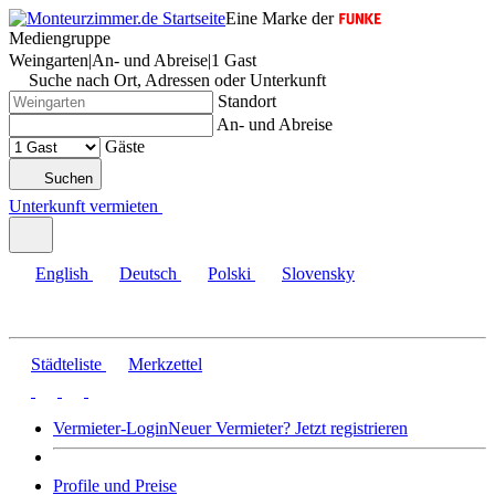
Eine Marke der
Mediengruppe
Weingarten
|
An- und Abreise
|
1 Gast
Suche nach Ort, Adressen oder Unterkunft
Standort
An- und Abreise
Gäste
Suchen
Unterkunft vermieten
English
Deutsch
Polski
Slovensky
Städteliste
Merkzettel
Vermieter-Login
Neuer Vermieter? Jetzt registrieren
Profile und Preise