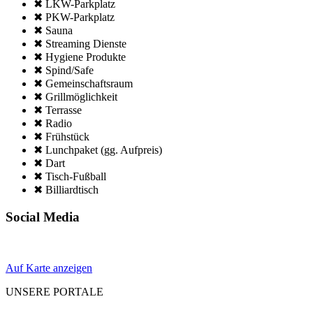
✖ LKW-Parkplatz
✖ PKW-Parkplatz
✖ Sauna
✖ Streaming Dienste
✖ Hygiene Produkte
✖ Spind/Safe
✖ Gemeinschafts­raum
✖ Grillmöglich­keit
✖ Terrasse
✖ Radio
✖ Frühstück
✖ Lunchpaket (gg. Aufpreis)
✖ Dart
✖ Tisch-Fußball
✖ Billiardtisch
Social Media
Auf Karte anzeigen
UNSERE PORTALE