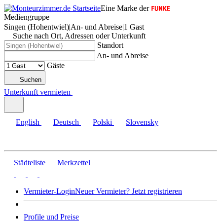
Eine Marke der
Mediengruppe
Singen (Hohentwiel)
|
An- und Abreise
|
1 Gast
Suche nach Ort, Adressen oder Unterkunft
Standort
An- und Abreise
Gäste
Suchen
Unterkunft vermieten
English
Deutsch
Polski
Slovensky
Städteliste
Merkzettel
Vermieter-Login
Neuer Vermieter? Jetzt registrieren
Profile und Preise