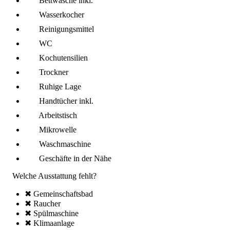
Bettwäsche inkl.
Wasserkocher
Reinigungsmittel
WC
Kochutensilien
Trockner
Ruhige Lage
Handtücher inkl.
Arbeitstisch
Mikro­welle
Wasch­maschine
Geschäfte in der Nähe
Welche Ausstattung fehlt?
✖ Gemeinschafts­bad
✖ Raucher
✖ Spül­maschine
✖ Klima­anlage