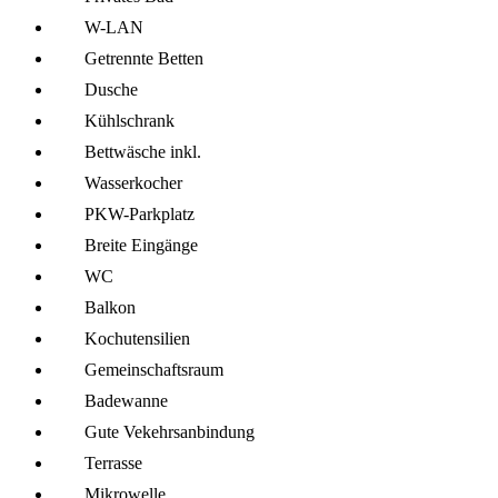
W-LAN
Getrennte Betten
Dusche
Kühl­schrank
Bettwäsche inkl.
Wasserkocher
PKW-Parkplatz
Breite Eingänge
WC
Balkon
Kochutensilien
Gemeinschafts­raum
Badewanne
Gute Vekehrsanbindung
Terrasse
Mikro­welle