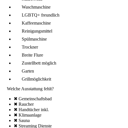
Wasch­maschine
LGBTQ+ freundlich
Kaffee­maschine
Reinigungsmittel
Spül­maschine
Trockner
Breite Flure
Zustellbett möglich
Garten
Grillmöglich­keit
Welche Ausstattung fehlt?
✖ Gemeinschafts­bad
✖ Raucher
✖ Handtücher inkl.
✖ Klima­anlage
✖ Sauna
✖ Streaming Dienste