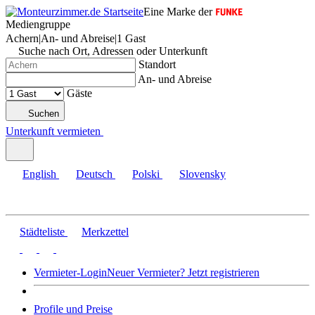
Eine Marke der
Mediengruppe
Achern
|
An- und Abreise
|
1 Gast
Suche nach Ort, Adressen oder Unterkunft
Standort
An- und Abreise
Gäste
Suchen
Unterkunft vermieten
English
Deutsch
Polski
Slovensky
Städteliste
Merkzettel
Vermieter-Login
Neuer Vermieter? Jetzt registrieren
Profile und Preise