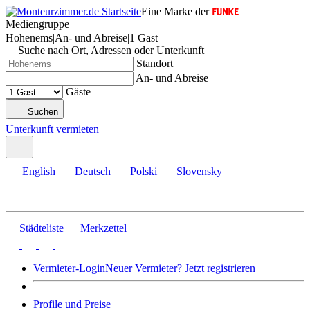
Eine Marke der
Mediengruppe
Hohenems
|
An- und Abreise
|
1 Gast
Suche nach Ort, Adressen oder Unterkunft
Standort
An- und Abreise
Gäste
Suchen
Unterkunft vermieten
English
Deutsch
Polski
Slovensky
Städteliste
Merkzettel
Vermieter-Login
Neuer Vermieter? Jetzt registrieren
Profile und Preise