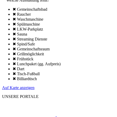
Welche Ausstattung fehlt?
✖ Gemeinschafts­bad
✖ Raucher
✖ Wasch­maschine
✖ Spül­maschine
✖ LKW-Parkplatz
✖ Sauna
✖ Streaming Dienste
✖ Spind/Safe
✖ Gemeinschafts­raum
✖ Grillmöglich­keit
✖ Frühstück
✖ Lunchpaket (gg. Aufpreis)
✖ Dart
✖ Tisch-Fußball
✖ Billiardtisch
Auf Karte anzeigen
UNSERE PORTALE