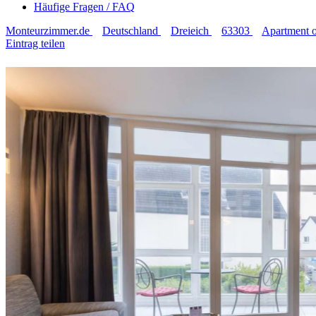
Häufige Fragen / FAQ
Monteurzimmer.de
Deutschland
Dreieich
63303
Apartment
Eintrag teilen