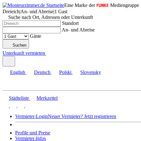
Eine Marke der
Mediengruppe
Dreieich
|
An- und Abreise
|
1 Gast
Suche nach Ort, Adressen oder Unterkunft
Standort
An- und Abreise
Gäste
Suchen
Unterkunft vermieten
English
Deutsch
Polski
Slovensky
Städteliste
Merkzettel
Vermieter-Login
Neuer Vermieter? Jetzt registrieren
Profile und Preise
Vermieter-Infos