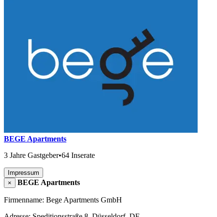
BEGE Apartments
3 Jahre Gastgeber
•
64 Inserate
Impressum
BEGE Apartments
×
Firmenname: Bege Apartments GmbH
Adresse: Speditionsstraße 8, Düsseldorf, DE