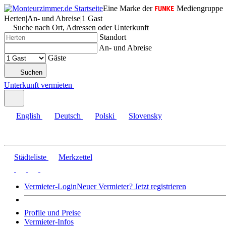
Eine Marke der
Mediengruppe
Herten
|
An- und Abreise
|
1 Gast
Suche nach Ort, Adressen oder Unterkunft
Standort
An- und Abreise
Gäste
Suchen
Unterkunft vermieten
English
Deutsch
Polski
Slovensky
Städteliste
Merkzettel
Vermieter-Login
Neuer Vermieter? Jetzt registrieren
Profile und Preise
Vermieter-Infos