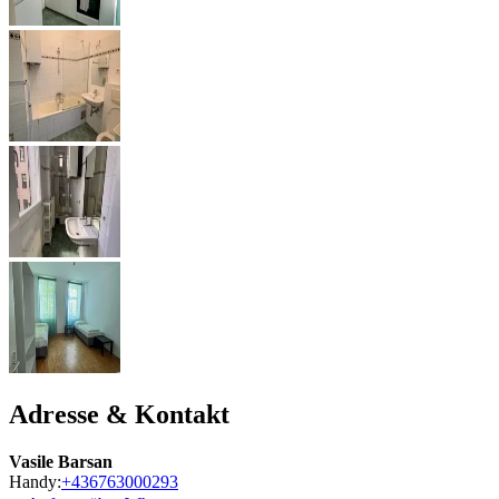
Adresse & Kontakt
Vasile Barsan
Handy:
+436763000293