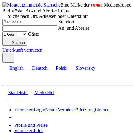
Eine Marke der
Mediengruppe
Bad Vöslau
|
An- und Abreise
|
1 Gast
Suche nach Ort, Adressen oder Unterkunft
Standort
An- und Abreise
Gäste
Suchen
Unterkunft vermieten
English
Deutsch
Polski
Slovensky
Städteliste
Merkzettel
Vermieter-Login
Neuer Vermieter? Jetzt registrieren
Profile und Preise
Vermieter-Infos