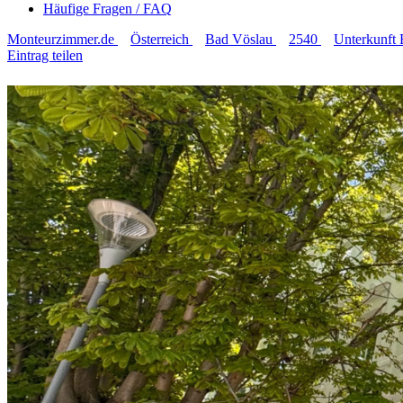
Häufige Fragen / FAQ
Monteurzimmer.de
Österreich
Bad Vöslau
2540
Unterkunft
Eintrag teilen