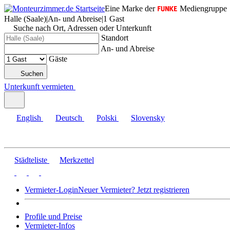
Eine Marke der
Mediengruppe
Halle (Saale)
|
An- und Abreise
|
1 Gast
Suche nach Ort, Adressen oder Unterkunft
Standort
An- und Abreise
Gäste
Suchen
Unterkunft vermieten
English
Deutsch
Polski
Slovensky
Städteliste
Merkzettel
Vermieter-Login
Neuer Vermieter? Jetzt registrieren
Profile und Preise
Vermieter-Infos