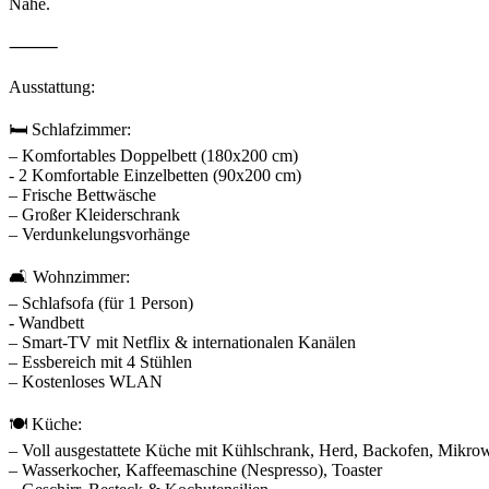
Nähe.
⸻
Ausstattung:
🛏️ Schlafzimmer:
– Komfortables Doppelbett (180x200 cm)
- 2 Komfortable Einzelbetten (90x200 cm)
– Frische Bettwäsche
– Großer Kleiderschrank
– Verdunkelungsvorhänge
🛋️ Wohnzimmer:
– Schlafsofa (für 1 Person)
- Wandbett
– Smart-TV mit Netflix & internationalen Kanälen
– Essbereich mit 4 Stühlen
– Kostenloses WLAN
🍽️ Küche:
– Voll ausgestattete Küche mit Kühlschrank, Herd, Backofen, Mikrow
– Wasserkocher, Kaffeemaschine (Nespresso), Toaster