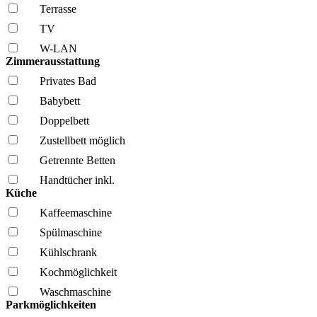
Terrasse
TV
W-LAN
Zimmerausstattung
Privates Bad
Babybett
Doppelbett
Zustellbett möglich
Getrennte Betten
Handtücher inkl.
Küche
Kaffee­maschine
Spül­maschine
Kühl­schrank
Kochmöglich­keit
Wasch­maschine
Parkmöglichkeiten