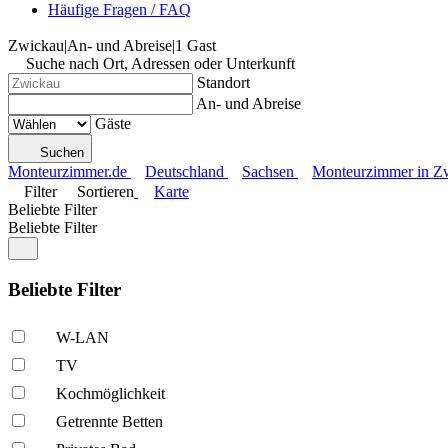
Häufige Fragen / FAQ
Zwickau
|
An- und Abreise
|
1 Gast
Suche nach Ort, Adressen oder Unterkunft
Standort
An- und Abreise
Gäste
Suchen
Monteurzimmer.de
Deutschland
Sachsen
Monteurzimmer in Z
Filter
Sortieren
Karte
Beliebte Filter
Beliebte Filter
Beliebte Filter
W-LAN
TV
Kochmöglich­keit
Getrennte Betten