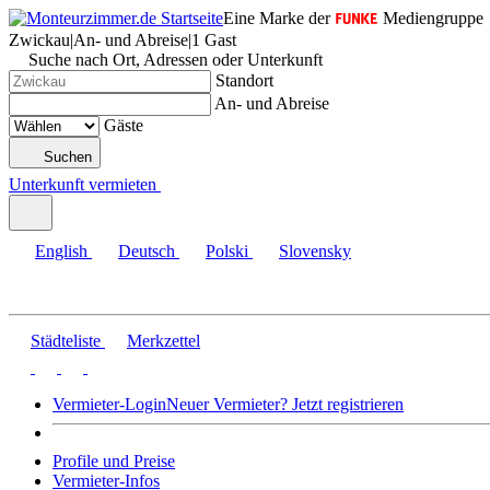
Eine Marke der
Mediengruppe
Zwickau
|
An- und Abreise
|
1 Gast
Suche nach Ort, Adressen oder Unterkunft
Standort
An- und Abreise
Gäste
Suchen
Unterkunft vermieten
English
Deutsch
Polski
Slovensky
Städteliste
Merkzettel
Vermieter-Login
Neuer Vermieter? Jetzt registrieren
Profile und Preise
Vermieter-Infos