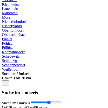
Kleinwulm
Lauenhain
Marienthal
Mosel
Niederhohndorf
Niederplanitz
Oberhohndorf
Oberrothenbach
Planitz
Pöhlau
Pölbitz
Rottmannsdorf
Schedewitz
Schlunzig
Schneppendorf
Weißenborn
Suche im Umkreis
Umkreis bis 30 km
Suche im Umkreis
Suche im Umkreis
Ort
10km
20km
30km
40km
50km