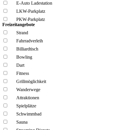
E-Auto Ladestation
LKW-Parkplatz
PKW-Parkplatz
Freizeitangebote
Strand
Fahrrad­verleih
Billiardtisch
Bowling
Dart
Fitness
Grillmöglich­keit
Wanderwege
Attraktionen
Spielplätze
Schwimmbad
Sauna