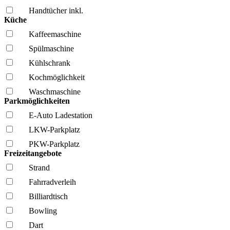
Handtücher inkl.
Küche
Kaffee­maschine
Spül­maschine
Kühl­schrank
Kochmöglich­keit
Wasch­maschine
Parkmöglichkeiten
E-Auto Ladestation
LKW-Parkplatz
PKW-Parkplatz
Freizeitangebote
Strand
Fahrrad­verleih
Billiardtisch
Bowling
Dart