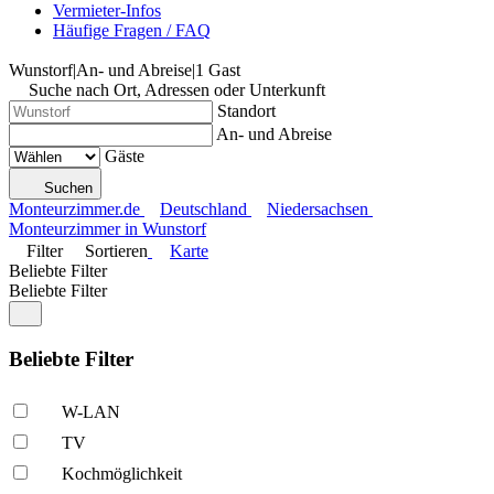
Vermieter-Infos
Häufige Fragen / FAQ
Wunstorf
|
An- und Abreise
|
1 Gast
Suche nach Ort, Adressen oder Unterkunft
Standort
An- und Abreise
Gäste
Suchen
Monteurzimmer.de
Deutschland
Niedersachsen
Monteurzimmer in Wunstorf
Filter
Sortieren
Karte
Beliebte Filter
Beliebte Filter
Beliebte Filter
W-LAN
TV
Kochmöglich­keit