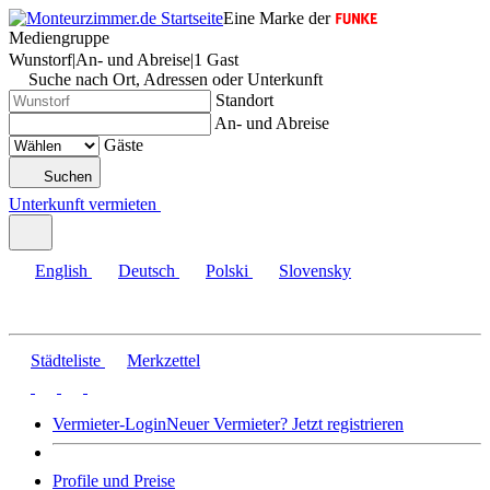
Eine Marke der
Mediengruppe
Wunstorf
|
An- und Abreise
|
1 Gast
Suche nach Ort, Adressen oder Unterkunft
Standort
An- und Abreise
Gäste
Suchen
Unterkunft vermieten
English
Deutsch
Polski
Slovensky
Städteliste
Merkzettel
Vermieter-Login
Neuer Vermieter? Jetzt registrieren
Profile und Preise