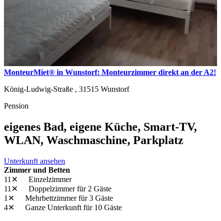
MonteurMiet® in Wunstorf: Monteurzimmer direkt an der A2!
König-Ludwig-Straße ,
31515
Wunstorf
Pension
eigenes Bad, eigene Küche, Smart-TV,
WLAN, Waschmaschine, Parkplatz
Unterkunft ansehen
Zimmer und Betten
11✕
Einzelzimmer
11✕
Doppelzimmer
für 2 Gäste
1✕
Mehrbettzimmer
für 3 Gäste
4✕
Ganze Unterkunft
für 10 Gäste