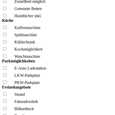
Zustellbett möglich
Getrennte Betten
Handtücher inkl.
Küche
Kaffee­maschine
Spül­maschine
Kühl­schrank
Kochmöglich­keit
Wasch­maschine
Parkmöglichkeiten
E-Auto Ladestation
LKW-Parkplatz
PKW-Parkplatz
Freizeitangebote
Strand
Fahrrad­verleih
Billiardtisch