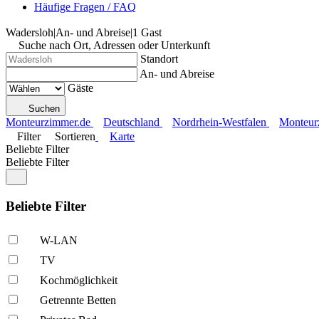
Häufige Fragen / FAQ
Wadersloh
|
An- und Abreise
|
1 Gast
Suche nach Ort, Adressen oder Unterkunft
Standort
An- und Abreise
Gäste
Suchen
Monteurzimmer.de
Deutschland
Nordrhein-Westfalen
Monteur
Filter
Sortieren
Karte
Beliebte Filter
Beliebte Filter
Beliebte Filter
W-LAN
TV
Kochmöglich­keit
Getrennte Betten