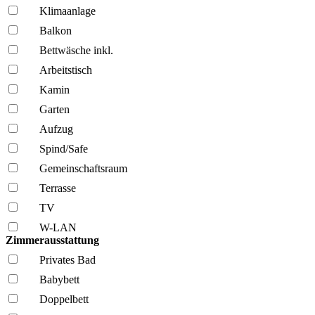
Klima­anlage
Balkon
Bettwäsche inkl.
Arbeitstisch
Kamin
Garten
Aufzug
Spind/Safe
Gemeinschafts­raum
Terrasse
TV
W-LAN
Zimmerausstattung
Privates Bad
Babybett
Doppelbett