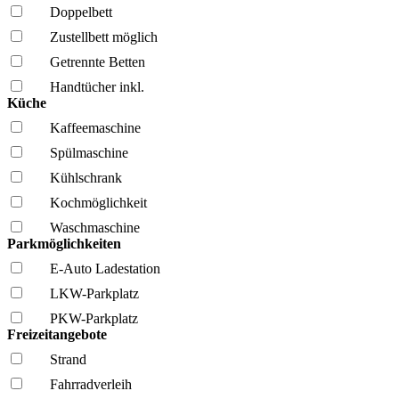
Doppelbett
Zustellbett möglich
Getrennte Betten
Handtücher inkl.
Küche
Kaffee­maschine
Spül­maschine
Kühl­schrank
Kochmöglich­keit
Wasch­maschine
Parkmöglichkeiten
E-Auto Ladestation
LKW-Parkplatz
PKW-Parkplatz
Freizeitangebote
Strand
Fahrrad­verleih