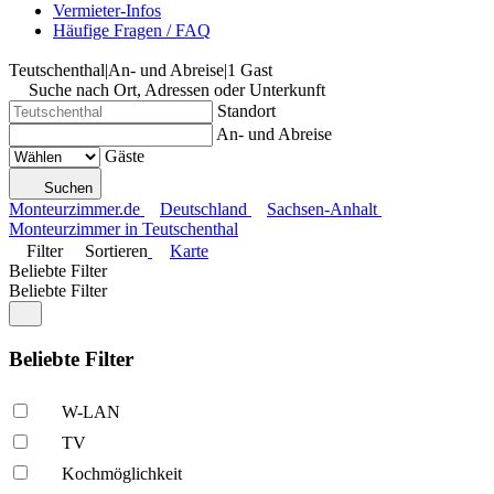
Vermieter-Infos
Häufige Fragen / FAQ
Teutschenthal
|
An- und Abreise
|
1 Gast
Suche nach Ort, Adressen oder Unterkunft
Standort
An- und Abreise
Gäste
Suchen
Monteurzimmer.de
Deutschland
Sachsen-Anhalt
Monteurzimmer in Teutschenthal
Filter
Sortieren
Karte
Beliebte Filter
Beliebte Filter
Beliebte Filter
W-LAN
TV
Kochmöglich­keit