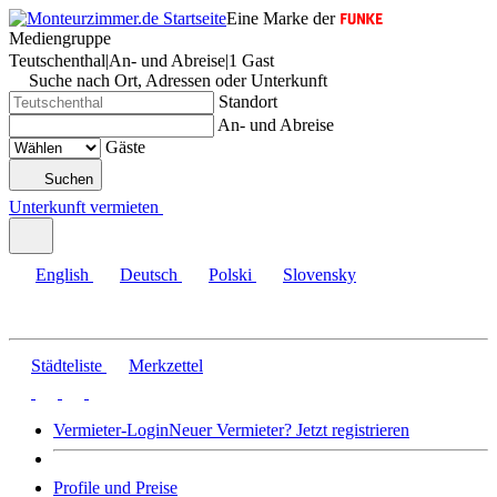
Eine Marke der
Mediengruppe
Teutschenthal
|
An- und Abreise
|
1 Gast
Suche nach Ort, Adressen oder Unterkunft
Standort
An- und Abreise
Gäste
Suchen
Unterkunft vermieten
English
Deutsch
Polski
Slovensky
Städteliste
Merkzettel
Vermieter-Login
Neuer Vermieter? Jetzt registrieren
Profile und Preise