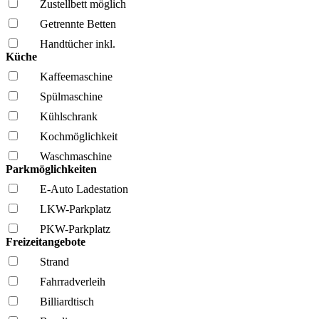
Zustellbett möglich
Getrennte Betten
Handtücher inkl.
Küche
Kaffee­maschine
Spül­maschine
Kühl­schrank
Kochmöglich­keit
Wasch­maschine
Parkmöglichkeiten
E-Auto Ladestation
LKW-Parkplatz
PKW-Parkplatz
Freizeitangebote
Strand
Fahrrad­verleih
Billiardtisch