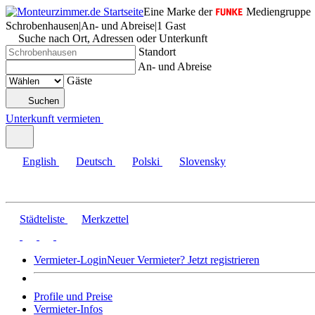
Eine Marke der
Mediengruppe
Schrobenhausen
|
An- und Abreise
|
1 Gast
Suche nach Ort, Adressen oder Unterkunft
Standort
An- und Abreise
Gäste
Suchen
Unterkunft vermieten
English
Deutsch
Polski
Slovensky
Städteliste
Merkzettel
Vermieter-Login
Neuer Vermieter? Jetzt registrieren
Profile und Preise
Vermieter-Infos