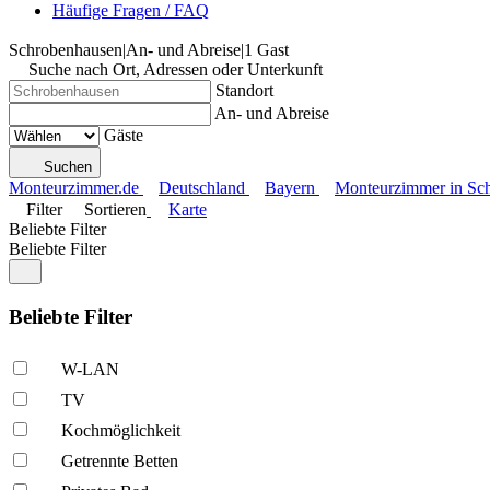
Häufige Fragen / FAQ
Schrobenhausen
|
An- und Abreise
|
1 Gast
Suche nach Ort, Adressen oder Unterkunft
Standort
An- und Abreise
Gäste
Suchen
Monteurzimmer.de
Deutschland
Bayern
Monteurzimmer in Sc
Filter
Sortieren
Karte
Beliebte Filter
Beliebte Filter
Beliebte Filter
W-LAN
TV
Kochmöglich­keit
Getrennte Betten