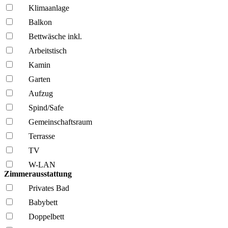
Klima­anlage
Balkon
Bettwäsche inkl.
Arbeitstisch
Kamin
Garten
Aufzug
Spind/Safe
Gemeinschafts­raum
Terrasse
TV
W-LAN
Zimmerausstattung
Privates Bad
Babybett
Doppelbett