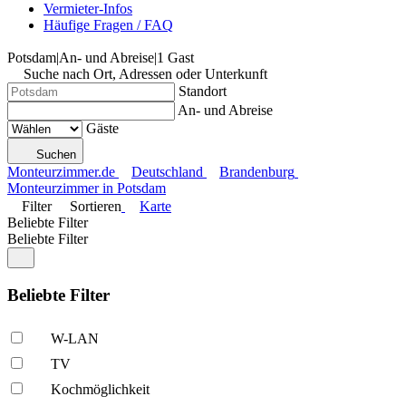
Vermieter-Infos
Häufige Fragen / FAQ
Potsdam
|
An- und Abreise
|
1 Gast
Suche nach Ort, Adressen oder Unterkunft
Standort
An- und Abreise
Gäste
Suchen
Monteurzimmer.de
Deutschland
Brandenburg
Monteurzimmer in Potsdam
Filter
Sortieren
Karte
Beliebte Filter
Beliebte Filter
Beliebte Filter
W-LAN
TV
Kochmöglich­keit