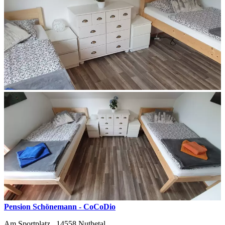
Pension Schönemann - CoCoDio
Am Sportplatz ,
14558
Nuthetal