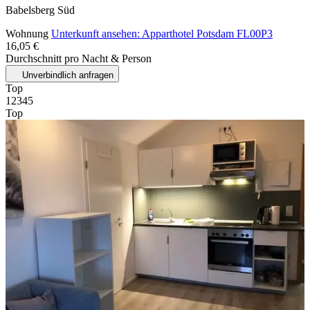
Babelsberg Süd
Wohnung
Unterkunft ansehen: Apparthotel Potsdam FL00P3
16,05 €
Durchschnitt pro Nacht & Person
Unverbindlich anfragen
Top
1
2
3
4
5
Top