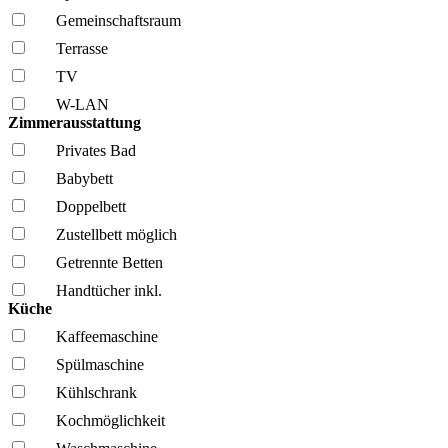
Gemeinschafts­raum
Terrasse
TV
W-LAN
Zimmerausstattung
Privates Bad
Babybett
Doppelbett
Zustellbett möglich
Getrennte Betten
Handtücher inkl.
Küche
Kaffee­maschine
Spül­maschine
Kühl­schrank
Kochmöglich­keit