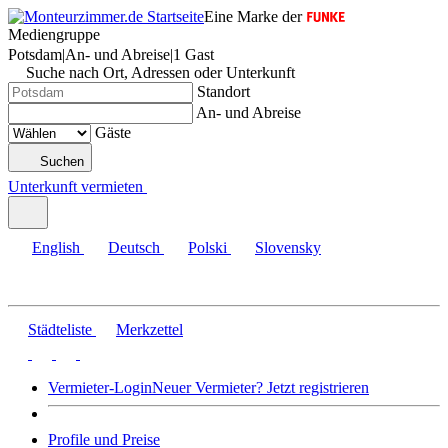
Eine Marke der
Mediengruppe
Potsdam
|
An- und Abreise
|
1 Gast
Suche nach Ort, Adressen oder Unterkunft
Standort
An- und Abreise
Gäste
Suchen
Unterkunft vermieten
English
Deutsch
Polski
Slovensky
Städteliste
Merkzettel
Vermieter-Login
Neuer Vermieter? Jetzt registrieren
Profile und Preise