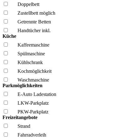
Doppelbett
Zustellbett möglich
Getrennte Betten
Handtücher inkl.
Küche
Kaffee­maschine
Spül­maschine
Kühl­schrank
Kochmöglich­keit
Wasch­maschine
Parkmöglichkeiten
E-Auto Ladestation
LKW-Parkplatz
PKW-Parkplatz
Freizeitangebote
Strand
Fahrrad­verleih