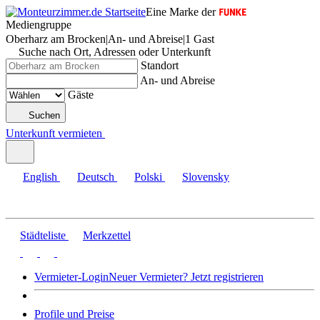
Eine Marke der
Mediengruppe
Oberharz am Brocken
|
An- und Abreise
|
1 Gast
Suche nach Ort, Adressen oder Unterkunft
Standort
An- und Abreise
Gäste
Suchen
Unterkunft vermieten
English
Deutsch
Polski
Slovensky
Städteliste
Merkzettel
Vermieter-Login
Neuer Vermieter? Jetzt registrieren
Profile und Preise