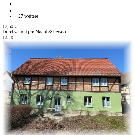
+ 27 weitere
17,50 €
Durchschnitt pro Nacht & Person
1
2
3
4
5