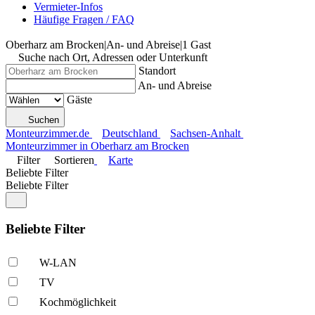
Vermieter-Infos
Häufige Fragen / FAQ
Oberharz am Brocken
|
An- und Abreise
|
1 Gast
Suche nach Ort, Adressen oder Unterkunft
Standort
An- und Abreise
Gäste
Suchen
Monteurzimmer.de
Deutschland
Sachsen-Anhalt
Monteurzimmer in Oberharz am Brocken
Filter
Sortieren
Karte
Beliebte Filter
Beliebte Filter
Beliebte Filter
W-LAN
TV
Kochmöglich­keit