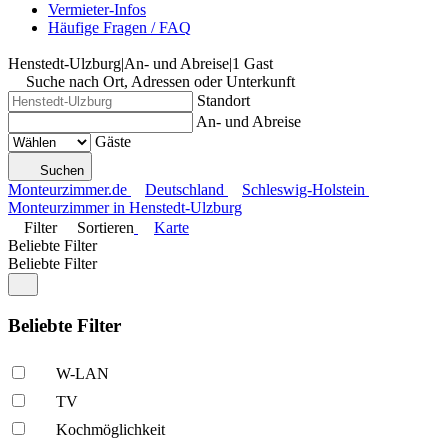
Vermieter-Infos
Häufige Fragen / FAQ
Henstedt-Ulzburg
|
An- und Abreise
|
1 Gast
Suche nach Ort, Adressen oder Unterkunft
Standort
An- und Abreise
Gäste
Suchen
Monteurzimmer.de
Deutschland
Schleswig-Holstein
Monteurzimmer in Henstedt-Ulzburg
Filter
Sortieren
Karte
Beliebte Filter
Beliebte Filter
Beliebte Filter
W-LAN
TV
Kochmöglich­keit