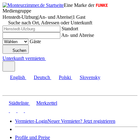
Eine Marke der
Mediengruppe
Henstedt-Ulzburg
|
An- und Abreise
|
1 Gast
Suche nach Ort, Adressen oder Unterkunft
Standort
An- und Abreise
Gäste
Suchen
Unterkunft vermieten
English
Deutsch
Polski
Slovensky
Städteliste
Merkzettel
Vermieter-Login
Neuer Vermieter? Jetzt registrieren
Profile und Preise