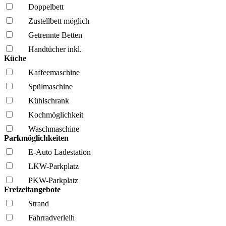
Doppelbett
Zustellbett möglich
Getrennte Betten
Handtücher inkl.
Küche
Kaffee­maschine
Spül­maschine
Kühl­schrank
Kochmöglich­keit
Wasch­maschine
Parkmöglichkeiten
E-Auto Ladestation
LKW-Parkplatz
PKW-Parkplatz
Freizeitangebote
Strand
Fahrrad­verleih