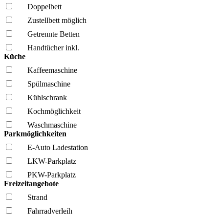
Doppelbett
Zustellbett möglich
Getrennte Betten
Handtücher inkl.
Küche
Kaffee­maschine
Spül­maschine
Kühl­schrank
Kochmöglich­keit
Wasch­maschine
Parkmöglichkeiten
E-Auto Ladestation
LKW-Parkplatz
PKW-Parkplatz
Freizeitangebote
Strand
Fahrrad­verleih