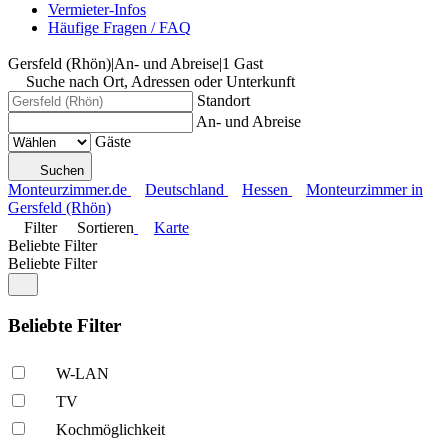
Vermieter-Infos
Häufige Fragen / FAQ
Gersfeld (Rhön)
|
An- und Abreise
|
1 Gast
Suche nach Ort, Adressen oder Unterkunft
Standort
An- und Abreise
Gäste
Suchen
Monteurzimmer.de
Deutschland
Hessen
Monteurzimmer in
Gersfeld (Rhön)
Filter
Sortieren
Karte
Beliebte Filter
Beliebte Filter
Beliebte Filter
W-LAN
TV
Kochmöglich­keit