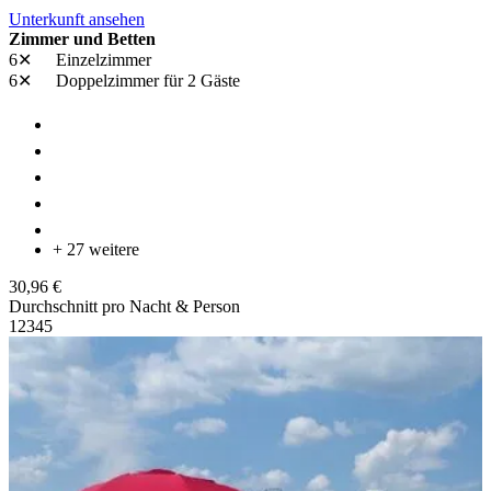
Unterkunft ansehen
Zimmer und Betten
6✕
Einzelzimmer
6✕
Doppelzimmer
für 2 Gäste
+ 27 weitere
30,96 €
Durchschnitt pro Nacht & Person
1
2
3
4
5