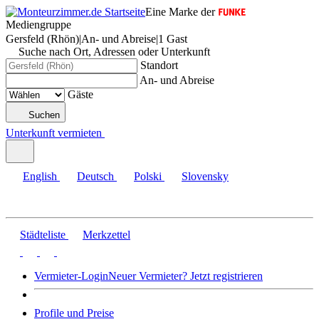
Eine Marke der
Mediengruppe
Gersfeld (Rhön)
|
An- und Abreise
|
1 Gast
Suche nach Ort, Adressen oder Unterkunft
Standort
An- und Abreise
Gäste
Suchen
Unterkunft vermieten
English
Deutsch
Polski
Slovensky
Städteliste
Merkzettel
Vermieter-Login
Neuer Vermieter? Jetzt registrieren
Profile und Preise