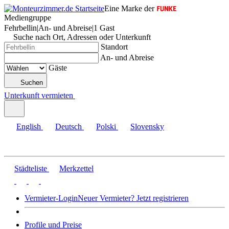
Eine Marke der
Mediengruppe
Fehrbellin
|
An- und Abreise
|
1 Gast
Suche nach Ort, Adressen oder Unterkunft
Standort
An- und Abreise
Gäste
Suchen
Unterkunft vermieten
English
Deutsch
Polski
Slovensky
Städteliste
Merkzettel
Vermieter-Login
Neuer Vermieter? Jetzt registrieren
Profile und Preise