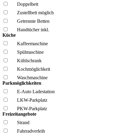
Doppelbett
Zustellbett möglich
Getrennte Betten
Handtücher inkl.
Küche
Kaffee­maschine
Spül­maschine
Kühl­schrank
Kochmöglich­keit
Wasch­maschine
Parkmöglichkeiten
E-Auto Ladestation
LKW-Parkplatz
PKW-Parkplatz
Freizeitangebote
Strand
Fahrrad­verleih