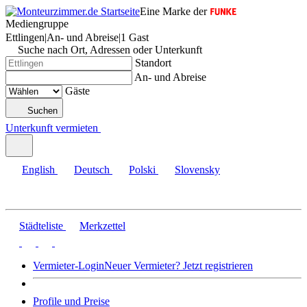
Eine Marke der
Mediengruppe
Ettlingen
|
An- und Abreise
|
1 Gast
Suche nach Ort, Adressen oder Unterkunft
Standort
An- und Abreise
Gäste
Suchen
Unterkunft vermieten
English
Deutsch
Polski
Slovensky
Städteliste
Merkzettel
Vermieter-Login
Neuer Vermieter? Jetzt registrieren
Profile und Preise