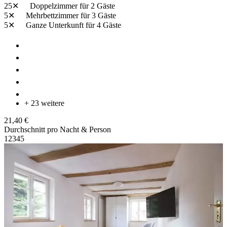
25✕
Doppelzimmer
für 2 Gäste
5✕
Mehrbettzimmer
für 3 Gäste
5✕
Ganze Unterkunft
für 4 Gäste
+ 23 weitere
21,40 €
Durchschnitt pro Nacht & Person
1
2
3
4
5