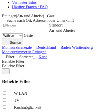
Vermieter-Infos
Häufige Fragen / FAQ
Ettlingen
|
An- und Abreise
|
1 Gast
Suche nach Ort, Adressen oder Unterkunft
Standort
An- und Abreise
Gäste
Suchen
Monteurzimmer.de
Deutschland
Baden-Württemberg
Monteurzimmer in Ettlingen
Filter
Sortieren
Karte
Beliebte Filter
Beliebte Filter
Beliebte Filter
W-LAN
TV
Kochmöglich­keit