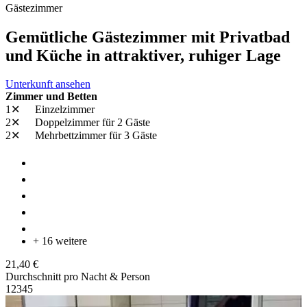
Gästezimmer
Gemütliche Gästezimmer mit Privatbad
und Küche in attraktiver, ruhiger Lage
Unterkunft ansehen
Zimmer und Betten
1✕
Einzelzimmer
2✕
Doppelzimmer
für 2 Gäste
2✕
Mehrbettzimmer
für 3 Gäste
+ 16 weitere
21,40 €
Durchschnitt pro Nacht & Person
1
2
3
4
5