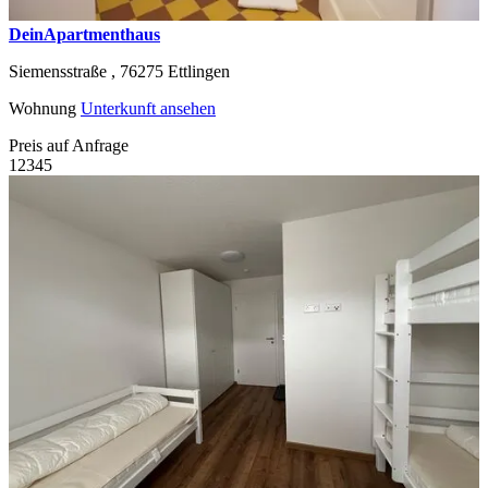
DeinApartmenthaus
Siemensstraße ,
76275
Ettlingen
Wohnung
Unterkunft ansehen
Preis auf Anfrage
1
2
3
4
5