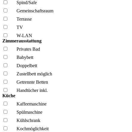
Spind/Safe
Gemeinschafts­raum
Terrasse
TV
W-LAN
Zimmerausstattung
Privates Bad
Babybett
Doppelbett
Zustellbett möglich
Getrennte Betten
Handtücher inkl.
Küche
Kaffee­maschine
Spül­maschine
Kühl­schrank
Kochmöglich­keit