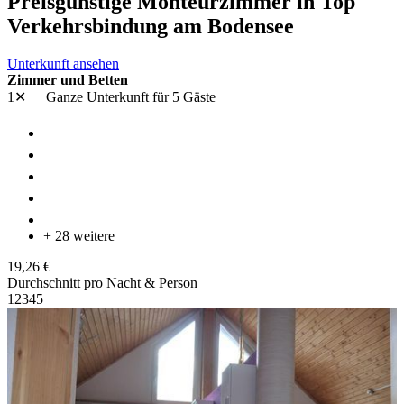
Preisgünstige Monteurzimmer in Top
Verkehrsbindung am Bodensee
Unterkunft ansehen
Zimmer und Betten
1✕
Ganze Unterkunft
für 5 Gäste
+ 28 weitere
19,26 €
Durchschnitt pro Nacht & Person
1
2
3
4
5