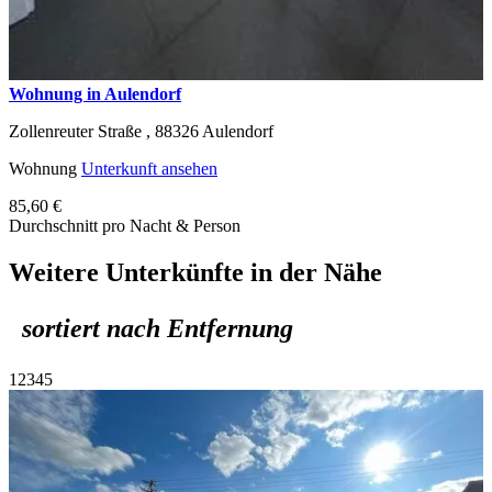
Wohnung in Aulendorf
Zollenreuter Straße ,
88326
Aulendorf
Wohnung
Unterkunft ansehen
85,60 €
Durchschnitt pro Nacht & Person
Weitere Unterkünfte in der Nähe
sortiert nach Entfernung
1
2
3
4
5