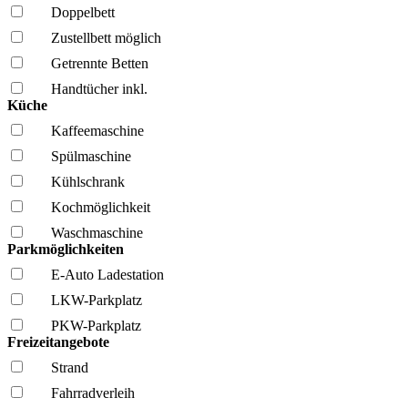
Doppelbett
Zustellbett möglich
Getrennte Betten
Handtücher inkl.
Küche
Kaffee­maschine
Spül­maschine
Kühl­schrank
Kochmöglich­keit
Wasch­maschine
Parkmöglichkeiten
E-Auto Ladestation
LKW-Parkplatz
PKW-Parkplatz
Freizeitangebote
Strand
Fahrrad­verleih