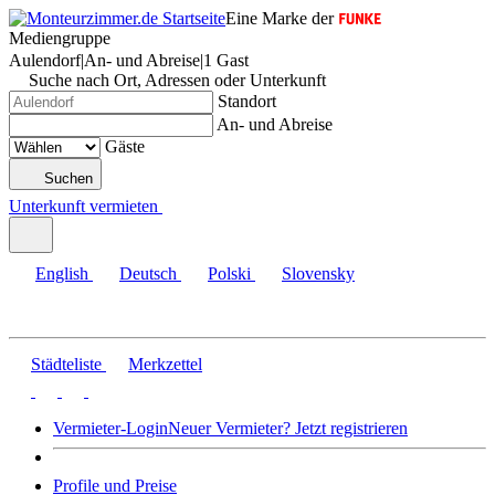
Eine Marke der
Mediengruppe
Aulendorf
|
An- und Abreise
|
1 Gast
Suche nach Ort, Adressen oder Unterkunft
Standort
An- und Abreise
Gäste
Suchen
Unterkunft vermieten
English
Deutsch
Polski
Slovensky
Städteliste
Merkzettel
Vermieter-Login
Neuer Vermieter? Jetzt registrieren
Profile und Preise