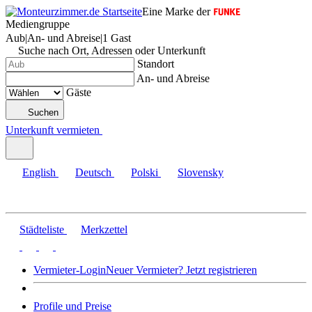
Eine Marke der
Mediengruppe
Aub
|
An- und Abreise
|
1 Gast
Suche nach Ort, Adressen oder Unterkunft
Standort
An- und Abreise
Gäste
Suchen
Unterkunft vermieten
English
Deutsch
Polski
Slovensky
Städteliste
Merkzettel
Vermieter-Login
Neuer Vermieter? Jetzt registrieren
Profile und Preise