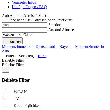
Vermieter-Infos
Häufige Fragen / FAQ
Aub
|
An- und Abreise
|
1 Gast
Suche nach Ort, Adressen oder Unterkunft
Standort
An- und Abreise
Gäste
Suchen
Monteurzimmer.de
Deutschland
Bayern
Monteurzimmer in
Aub
Filter
Sortieren
Karte
Beliebte Filter
Beliebte Filter
Beliebte Filter
W-LAN
TV
Kochmöglich­keit