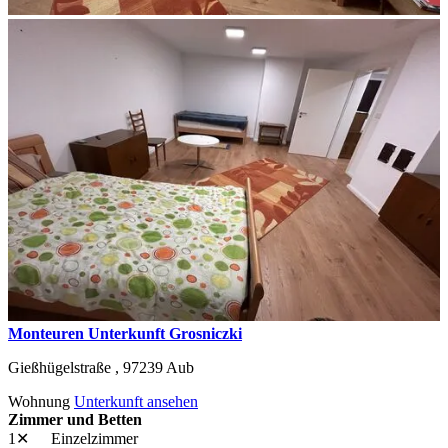
Monteuren Unterkunft Grosniczki
Gießhügelstraße ,
97239
Aub
Wohnung
Unterkunft ansehen
Zimmer und Betten
1✕
Einzelzimmer