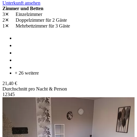
Unterkunft ansehen
Zimmer und Betten
3✕
Einzelzimmer
2✕
Doppelzimmer
für 2 Gäste
1✕
Mehrbettzimmer
für 3 Gäste
+ 26 weitere
21,40 €
Durchschnitt pro Nacht & Person
1
2
3
4
5