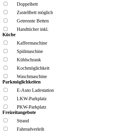
Doppelbett
Zustellbett möglich
Getrennte Betten
Handtücher inkl.
Küche
Kaffee­maschine
Spül­maschine
Kühl­schrank
Kochmöglich­keit
Wasch­maschine
Parkmöglichkeiten
E-Auto Ladestation
LKW-Parkplatz
PKW-Parkplatz
Freizeitangebote
Strand
Fahrrad­verleih