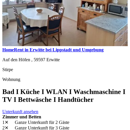
HomeRent in Erwitte bei Lippstadt und Umgebung
Auf den Höfen ,
59597
Erwitte
Stirpe
Wohnung
Bad I Küche I WLAN I Waschmaschine I
TV I Bettwäsche I Handtücher
Unterkunft ansehen
Zimmer und Betten
1✕
Ganze Unterkunft
für 2 Gäste
2✕
Ganze Unterkunft
für 3 Gäste