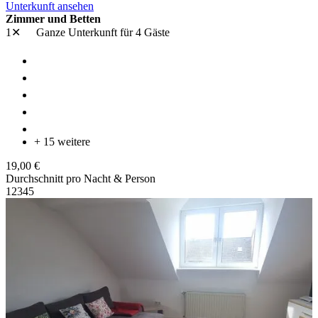
Unterkunft ansehen
Zimmer und Betten
1✕
Ganze Unterkunft
für 4 Gäste
+ 15 weitere
19,00 €
Durchschnitt pro Nacht & Person
1
2
3
4
5