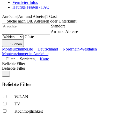
Vermieter-Infos
Häufige Fragen / FAQ
Anröchte
|
An- und Abreise
|
1 Gast
Suche nach Ort, Adressen oder Unterkunft
Standort
An- und Abreise
Gäste
Suchen
Monteurzimmer.de
Deutschland
Nordrhein-Westfalen
Monteurzimmer in Anröchte
Filter
Sortieren
Karte
Beliebte Filter
Beliebte Filter
Beliebte Filter
W-LAN
TV
Kochmöglich­keit