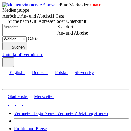
Eine Marke der
Mediengruppe
Anröchte
|
An- und Abreise
|
1 Gast
Suche nach Ort, Adressen oder Unterkunft
Standort
An- und Abreise
Gäste
Suchen
Unterkunft vermieten
English
Deutsch
Polski
Slovensky
Städteliste
Merkzettel
Vermieter-Login
Neuer Vermieter? Jetzt registrieren
Profile und Preise