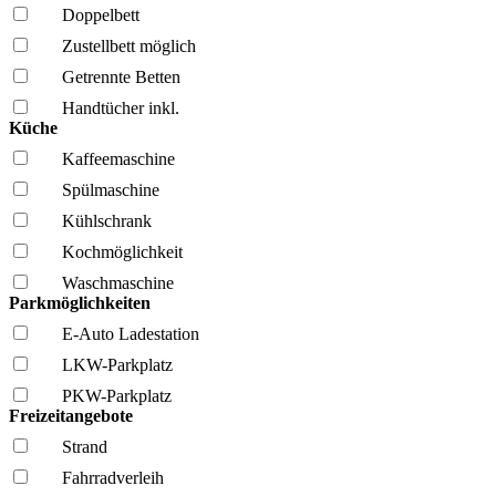
Doppelbett
Zustellbett möglich
Getrennte Betten
Handtücher inkl.
Küche
Kaffee­maschine
Spül­maschine
Kühl­schrank
Kochmöglich­keit
Wasch­maschine
Parkmöglichkeiten
E-Auto Ladestation
LKW-Parkplatz
PKW-Parkplatz
Freizeitangebote
Strand
Fahrrad­verleih