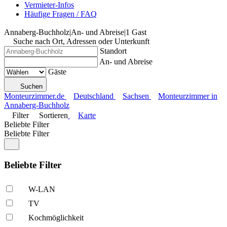
Vermieter-Infos
Häufige Fragen / FAQ
Annaberg-Buchholz
|
An- und Abreise
|
1 Gast
Suche nach Ort, Adressen oder Unterkunft
Standort
An- und Abreise
Gäste
Suchen
Monteurzimmer.de
Deutschland
Sachsen
Monteurzimmer in
Annaberg-Buchholz
Filter
Sortieren
Karte
Beliebte Filter
Beliebte Filter
Beliebte Filter
W-LAN
TV
Kochmöglich­keit