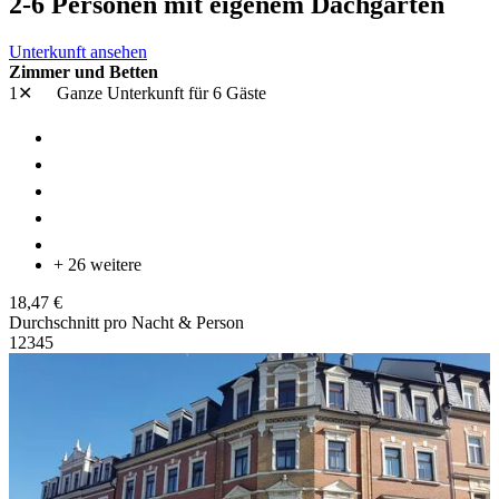
2-6 Personen mit eigenem Dachgarten
Unterkunft ansehen
Zimmer und Betten
1✕
Ganze Unterkunft
für 6 Gäste
+ 26 weitere
18,47 €
Durchschnitt pro Nacht & Person
1
2
3
4
5