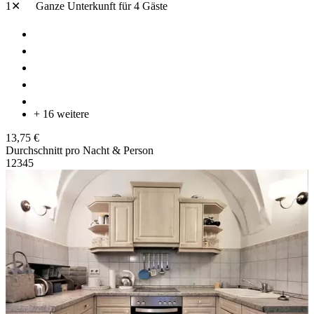
1✕
Ganze Unterkunft
für 4 Gäste
+ 16 weitere
13,75 €
Durchschnitt pro Nacht & Person
1
2
3
4
5