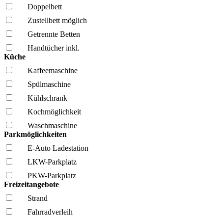
Doppelbett
Zustellbett möglich
Getrennte Betten
Handtücher inkl.
Küche
Kaffee­maschine
Spül­maschine
Kühl­schrank
Kochmöglich­keit
Wasch­maschine
Parkmöglichkeiten
E-Auto Ladestation
LKW-Parkplatz
PKW-Parkplatz
Freizeitangebote
Strand
Fahrrad­verleih