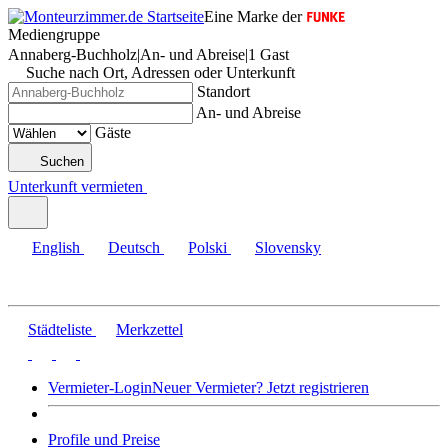
Eine Marke der
Mediengruppe
Annaberg-Buchholz
|
An- und Abreise
|
1 Gast
Suche nach Ort, Adressen oder Unterkunft
Standort
An- und Abreise
Gäste
Suchen
Unterkunft vermieten
English
Deutsch
Polski
Slovensky
Städteliste
Merkzettel
Vermieter-Login
Neuer Vermieter? Jetzt registrieren
Profile und Preise