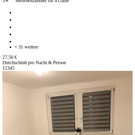
3✕
Mehrbettzimmer
für 4 Gäste
+ 31 weitere
27,50 €
Durchschnitt pro Nacht & Person
1
2
3
4
5