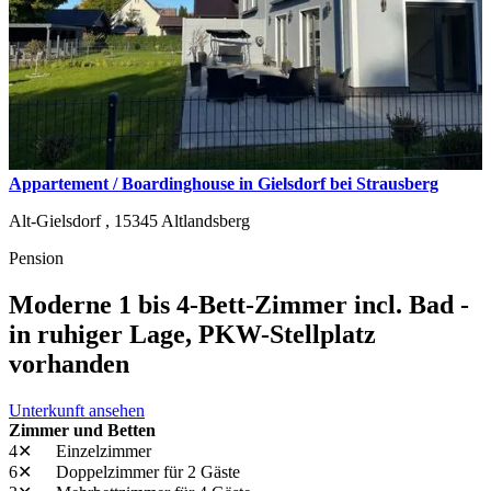
Appartement / Boardinghouse in Gielsdorf bei Strausberg
Alt-Gielsdorf ,
15345
Altlandsberg
Pension
Moderne 1 bis 4-Bett-Zimmer incl. Bad -
in ruhiger Lage, PKW-Stellplatz
vorhanden
Unterkunft ansehen
Zimmer und Betten
4✕
Einzelzimmer
6✕
Doppelzimmer
für 2 Gäste