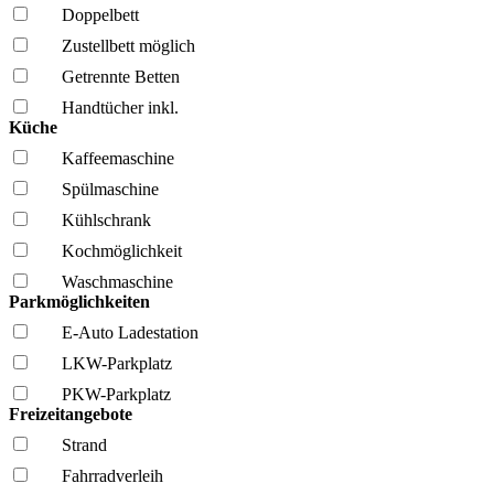
Doppelbett
Zustellbett möglich
Getrennte Betten
Handtücher inkl.
Küche
Kaffee­maschine
Spül­maschine
Kühl­schrank
Kochmöglich­keit
Wasch­maschine
Parkmöglichkeiten
E-Auto Ladestation
LKW-Parkplatz
PKW-Parkplatz
Freizeitangebote
Strand
Fahrrad­verleih