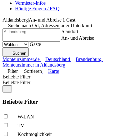
Vermieter-Infos
Häufige Fragen / FAQ
Altlandsberg
|
An- und Abreise
|
1 Gast
Suche nach Ort, Adressen oder Unterkunft
Standort
An- und Abreise
Gäste
Suchen
Monteurzimmer.de
Deutschland
Brandenburg
Monteurzimmer in Altlandsberg
Filter
Sortieren
Karte
Beliebte Filter
Beliebte Filter
Beliebte Filter
W-LAN
TV
Kochmöglich­keit