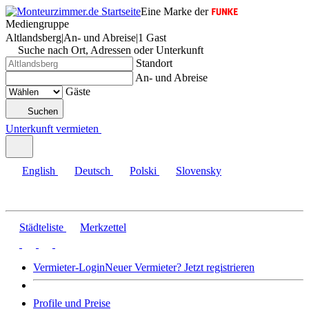
Eine Marke der
Mediengruppe
Altlandsberg
|
An- und Abreise
|
1 Gast
Suche nach Ort, Adressen oder Unterkunft
Standort
An- und Abreise
Gäste
Suchen
Unterkunft vermieten
English
Deutsch
Polski
Slovensky
Städteliste
Merkzettel
Vermieter-Login
Neuer Vermieter? Jetzt registrieren
Profile und Preise