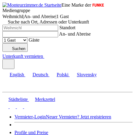
Eine Marke der
Mediengruppe
Weihmichl
|
An- und Abreise
|
1 Gast
Suche nach Ort, Adressen oder Unterkunft
Standort
An- und Abreise
Gäste
Suchen
Unterkunft vermieten
English
Deutsch
Polski
Slovensky
Städteliste
Merkzettel
Vermieter-Login
Neuer Vermieter? Jetzt registrieren
Profile und Preise