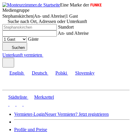
Eine Marke der
Mediengruppe
Stephanskirchen
|
An- und Abreise
|
1 Gast
Suche nach Ort, Adressen oder Unterkunft
Standort
An- und Abreise
Gäste
Suchen
Unterkunft vermieten
English
Deutsch
Polski
Slovensky
Städteliste
Merkzettel
Vermieter-Login
Neuer Vermieter? Jetzt registrieren
Profile und Preise