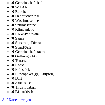
✖ Gemeinschafts­bad
✖ W-LAN
✖ Raucher
✖ Handtücher inkl.
✖ Wasch­maschine
✖ Spül­maschine
✖ Klima­anlage
✖ LKW-Parkplatz
✖ Sauna
✖ Streaming Dienste
✖ Spind/Safe
✖ Gemeinschafts­raum
✖ Grillmöglich­keit
✖ Terrasse
✖ Radio
✖ Frühstück
✖ Lunchpaket (gg. Aufpreis)
✖ Dart
✖ Arbeitstisch
✖ Tisch-Fußball
✖ Billiardtisch
Auf Karte anzeigen