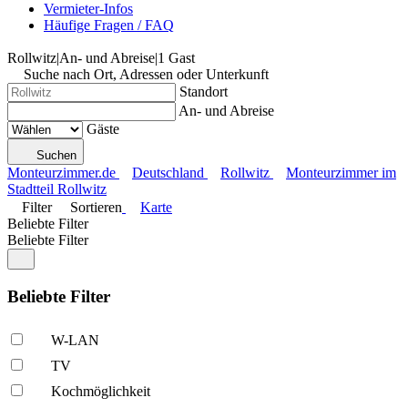
Vermieter-Infos
Häufige Fragen / FAQ
Rollwitz
|
An- und Abreise
|
1 Gast
Suche nach Ort, Adressen oder Unterkunft
Standort
An- und Abreise
Gäste
Suchen
Monteurzimmer.de
Deutschland
Rollwitz
Monteurzimmer im
Stadtteil Rollwitz
Filter
Sortieren
Karte
Beliebte Filter
Beliebte Filter
Beliebte Filter
W-LAN
TV
Kochmöglich­keit