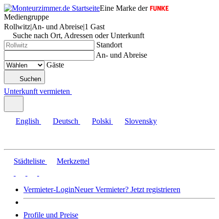
Eine Marke der
Mediengruppe
Rollwitz
|
An- und Abreise
|
1 Gast
Suche nach Ort, Adressen oder Unterkunft
Standort
An- und Abreise
Gäste
Suchen
Unterkunft vermieten
English
Deutsch
Polski
Slovensky
Städteliste
Merkzettel
Vermieter-Login
Neuer Vermieter? Jetzt registrieren
Profile und Preise