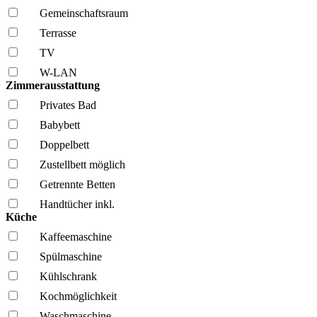
Gemeinschafts­raum
Terrasse
TV
W-LAN
Zimmerausstattung
Privates Bad
Babybett
Doppelbett
Zustellbett möglich
Getrennte Betten
Handtücher inkl.
Küche
Kaffee­maschine
Spül­maschine
Kühl­schrank
Kochmöglich­keit
Wasch­maschine