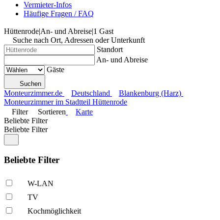
Vermieter-Infos
Häufige Fragen / FAQ
Hüttenrode
|
An- und Abreise
|
1 Gast
Suche nach Ort, Adressen oder Unterkunft
Standort
An- und Abreise
Gäste
Suchen
Monteurzimmer.de
Deutschland
Blankenburg (Harz)
Monteurzimmer im Stadtteil Hüttenrode
Filter
Sortieren
Karte
Beliebte Filter
Beliebte Filter
Beliebte Filter
W-LAN
TV
Kochmöglich­keit