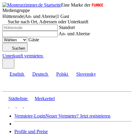
Eine Marke der
Mediengruppe
Hüttenrode
|
An- und Abreise
|
1 Gast
Suche nach Ort, Adressen oder Unterkunft
Standort
An- und Abreise
Gäste
Suchen
Unterkunft vermieten
English
Deutsch
Polski
Slovensky
Städteliste
Merkzettel
Vermieter-Login
Neuer Vermieter? Jetzt registrieren
Profile und Preise