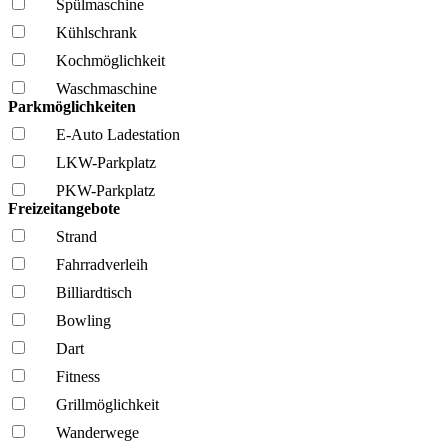
Spül­maschine
Kühl­schrank
Kochmöglich­keit
Wasch­maschine
Parkmöglichkeiten
E-Auto Ladestation
LKW-Parkplatz
PKW-Parkplatz
Freizeitangebote
Strand
Fahrrad­verleih
Billiardtisch
Bowling
Dart
Fitness
Grillmöglich­keit
Wanderwege