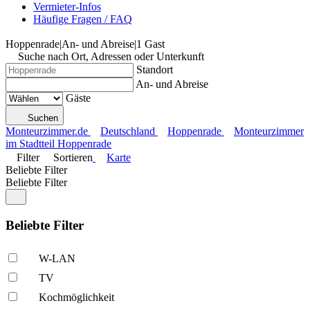
Vermieter-Infos
Häufige Fragen / FAQ
Hoppenrade
|
An- und Abreise
|
1 Gast
Suche nach Ort, Adressen oder Unterkunft
Standort
An- und Abreise
Gäste
Suchen
Monteurzimmer.de
Deutschland
Hoppenrade
Monteurzimmer
im Stadtteil Hoppenrade
Filter
Sortieren
Karte
Beliebte Filter
Beliebte Filter
Beliebte Filter
W-LAN
TV
Kochmöglich­keit