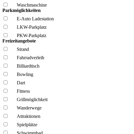
Wasch­maschine
Parkmöglichkeiten
E-Auto Ladestation
LKW-Parkplatz
PKW-Parkplatz
Freizeitangebote
Strand
Fahrrad­verleih
Billiardtisch
Bowling
Dart
Fitness
Grillmöglich­keit
Wanderwege
Attraktionen
Spielplätze
Schwimmbad