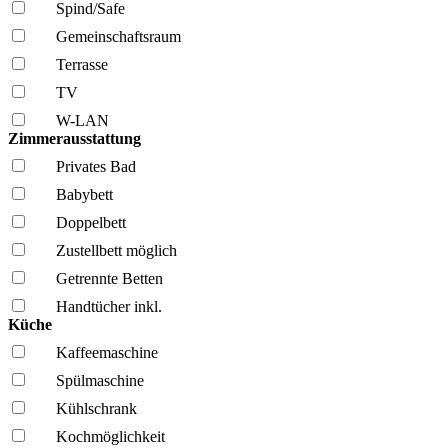
Spind/Safe
Gemeinschafts­raum
Terrasse
TV
W-LAN
Zimmerausstattung
Privates Bad
Babybett
Doppelbett
Zustellbett möglich
Getrennte Betten
Handtücher inkl.
Küche
Kaffee­maschine
Spül­maschine
Kühl­schrank
Kochmöglich­keit