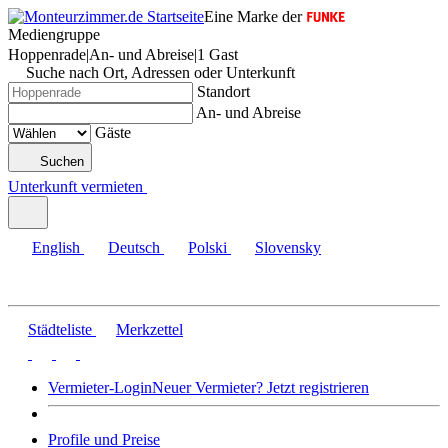
Eine Marke der
Mediengruppe
Hoppenrade
|
An- und Abreise
|
1 Gast
Suche nach Ort, Adressen oder Unterkunft
Standort
An- und Abreise
Gäste
Suchen
Unterkunft vermieten
English
Deutsch
Polski
Slovensky
Städteliste
Merkzettel
Vermieter-Login
Neuer Vermieter? Jetzt registrieren
Profile und Preise