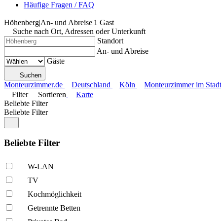
Häufige Fragen / FAQ
Höhenberg
|
An- und Abreise
|
1 Gast
Suche nach Ort, Adressen oder Unterkunft
Standort
An- und Abreise
Gäste
Suchen
Monteurzimmer.de
Deutschland
Köln
Monteurzimmer im Stadt
Filter
Sortieren
Karte
Beliebte Filter
Beliebte Filter
Beliebte Filter
W-LAN
TV
Kochmöglich­keit
Getrennte Betten