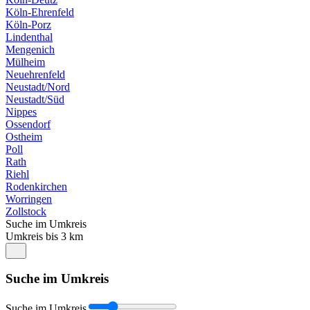
Köln-Ehrenfeld
Köln-Porz
Lindenthal
Mengenich
Mülheim
Neuehrenfeld
Neustadt/Nord
Neustadt/Süd
Nippes
Ossendorf
Ostheim
Poll
Rath
Riehl
Rodenkirchen
Worringen
Zollstock
Suche im Umkreis
Umkreis bis 3 km
Suche im Umkreis
Suche im Umkreis