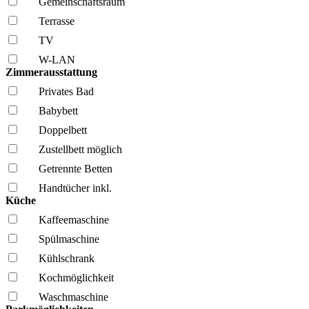
Gemeinschafts­raum
Terrasse
TV
W-LAN
Zimmerausstattung
Privates Bad
Babybett
Doppelbett
Zustellbett möglich
Getrennte Betten
Handtücher inkl.
Küche
Kaffee­maschine
Spül­maschine
Kühl­schrank
Kochmöglich­keit
Wasch­maschine