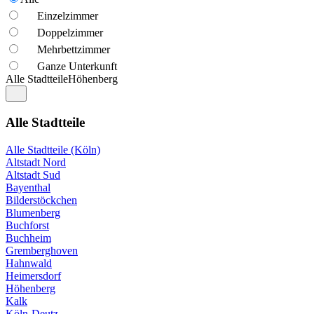
Einzelzimmer
Doppelzimmer
Mehrbettzimmer
Ganze Unterkunft
Alle Stadtteile
Höhenberg
Alle Stadtteile
Alle Stadtteile (Köln)
Altstadt Nord
Altstadt Sud
Bayenthal
Bilderstöckchen
Blumenberg
Buchforst
Buchheim
Gremberghoven
Hahnwald
Heimersdorf
Höhenberg
Kalk
Köln-Deutz