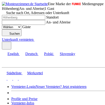
Eine Marke der
Mediengruppe
Höhenberg
|
An- und Abreise
|
1 Gast
Suche nach Ort, Adressen oder Unterkunft
Standort
An- und Abreise
Gäste
Suchen
Unterkunft vermieten
English
Deutsch
Polski
Slovensky
Städteliste
Merkzettel
Vermieter-Login
Neuer Vermieter? Jetzt registrieren
Profile und Preise
Vermieter-Infos