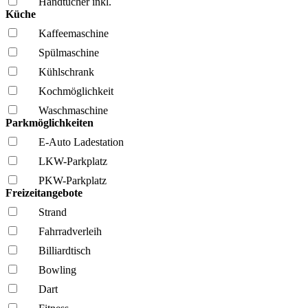
Handtücher inkl.
Küche
Kaffee­maschine
Spül­maschine
Kühl­schrank
Kochmöglich­keit
Wasch­maschine
Parkmöglichkeiten
E-Auto Ladestation
LKW-Parkplatz
PKW-Parkplatz
Freizeitangebote
Strand
Fahrrad­verleih
Billiardtisch
Bowling
Dart