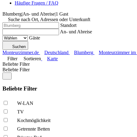
Häufige Fragen / FAQ
Blumberg
|
An- und Abreise
|
1 Gast
Suche nach Ort, Adressen oder Unterkunft
Standort
An- und Abreise
Gäste
Suchen
Monteurzimmer.de
Deutschland
Blumberg
Monteurzimmer im S
Filter
Sortieren
Karte
Beliebte Filter
Beliebte Filter
Beliebte Filter
W-LAN
TV
Kochmöglich­keit
Getrennte Betten