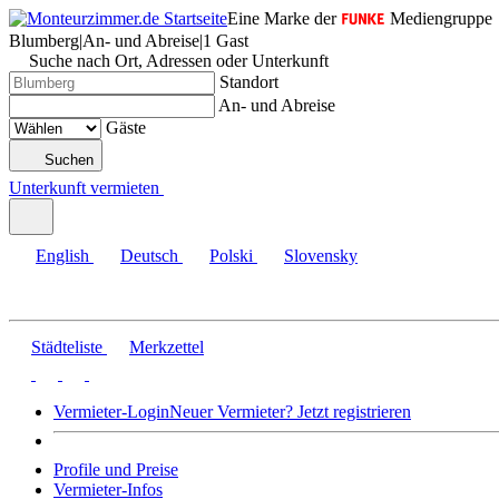
Eine Marke der
Mediengruppe
Blumberg
|
An- und Abreise
|
1 Gast
Suche nach Ort, Adressen oder Unterkunft
Standort
An- und Abreise
Gäste
Suchen
Unterkunft vermieten
English
Deutsch
Polski
Slovensky
Städteliste
Merkzettel
Vermieter-Login
Neuer Vermieter? Jetzt registrieren
Profile und Preise
Vermieter-Infos