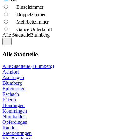
Einzelzimmer
Doppelzimmer
Mehrbettzimmer
Ganze Unterkunft
Alle Stadtteile
Blumberg
Alle Stadtteile
Alle Stadtteile (Blumberg)
Achdorf
Aselfingen
Blumberg
Epfenhofen
Eschach
Fützen
Hondingen
Kommingen
Nordhalden
Opferdingen
Randen
Riedböhringen
Riedöschingen