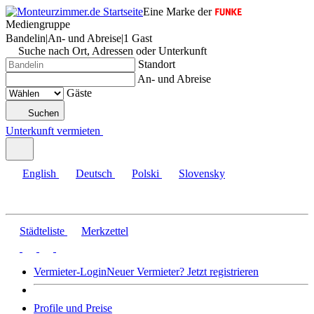
Eine Marke der
Mediengruppe
Bandelin
|
An- und Abreise
|
1 Gast
Suche nach Ort, Adressen oder Unterkunft
Standort
An- und Abreise
Gäste
Suchen
Unterkunft vermieten
English
Deutsch
Polski
Slovensky
Städteliste
Merkzettel
Vermieter-Login
Neuer Vermieter? Jetzt registrieren
Profile und Preise