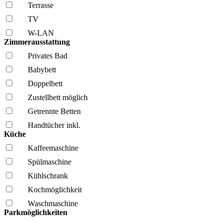
Terrasse
TV
W-LAN
Zimmerausstattung
Privates Bad
Babybett
Doppelbett
Zustellbett möglich
Getrennte Betten
Handtücher inkl.
Küche
Kaffee­maschine
Spül­maschine
Kühl­schrank
Kochmöglich­keit
Wasch­maschine
Parkmöglichkeiten