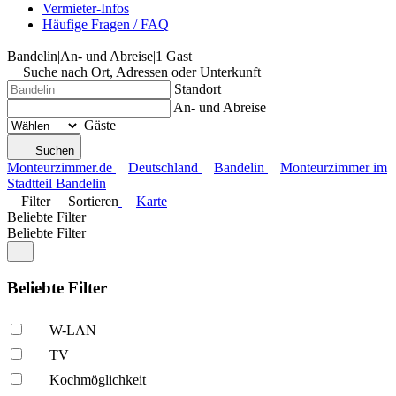
Vermieter-Infos
Häufige Fragen / FAQ
Bandelin
|
An- und Abreise
|
1 Gast
Suche nach Ort, Adressen oder Unterkunft
Standort
An- und Abreise
Gäste
Suchen
Monteurzimmer.de
Deutschland
Bandelin
Monteurzimmer im
Stadtteil Bandelin
Filter
Sortieren
Karte
Beliebte Filter
Beliebte Filter
Beliebte Filter
W-LAN
TV
Kochmöglich­keit