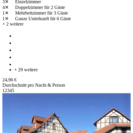
3✕
Einzelzimmer
4✕
Doppelzimmer
für 2 Gäste
1✕
Mehrbettzimmer
für 3 Gäste
1✕
Ganze Unterkunft
für 6 Gäste
+ 2 weitere
+ 29 weitere
24,96 €
Durchschnitt pro Nacht & Person
1
2
3
4
5