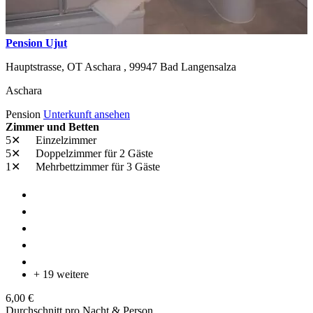
Pension Ujut
Hauptstrasse, OT Aschara ,
99947
Bad Langensalza
Aschara
Pension
Unterkunft ansehen
Zimmer und Betten
5✕
Einzelzimmer
5✕
Doppelzimmer
für 2 Gäste
1✕
Mehrbettzimmer
für 3 Gäste
+ 19 weitere
6,00 €
Durchschnitt pro Nacht & Person