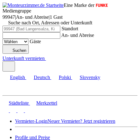
Eine Marke der
Mediengruppe
99947
|
An- und Abreise
|
1 Gast
Suche nach Ort, Adressen oder Unterkunft
Standort
An- und Abreise
Gäste
Suchen
Unterkunft vermieten
English
Deutsch
Polski
Slovensky
Städteliste
Merkzettel
Vermieter-Login
Neuer Vermieter? Jetzt registrieren
Profile und Preise