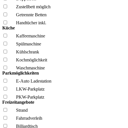
Zustellbett möglich
Getrennte Betten
Handtücher inkl.
Küche
Kaffee­maschine
Spül­maschine
Kühl­schrank
Kochmöglich­keit
Wasch­maschine
Parkmöglichkeiten
E-Auto Ladestation
LKW-Parkplatz
PKW-Parkplatz
Freizeitangebote
Strand
Fahrrad­verleih
Billiardtisch