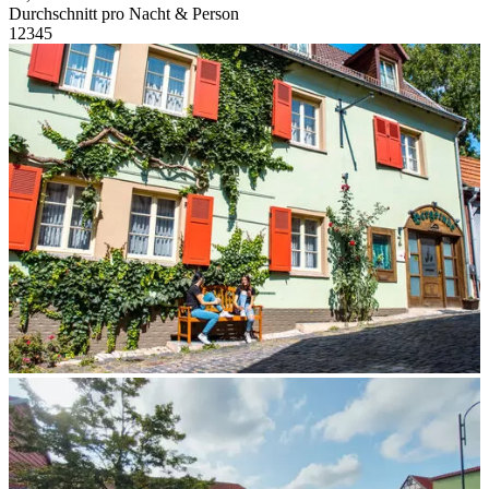
Durchschnitt pro Nacht & Person
1
2
3
4
5