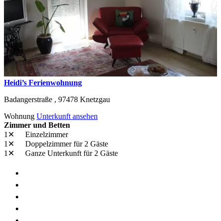
Heidi’s Ferienwohnung
Badangerstraße ,
97478
Knetzgau
Wohnung
Unterkunft ansehen
Zimmer und Betten
1✕
Einzelzimmer
1✕
Doppelzimmer
für 2 Gäste
1✕
Ganze Unterkunft
für 2 Gäste