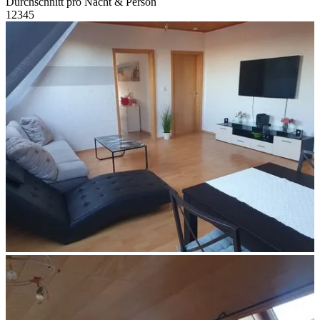
Durchschnitt pro Nacht & Person
1
2
3
4
5