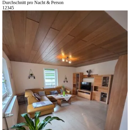
Durchschnitt pro Nacht & Person
1
2
3
4
5