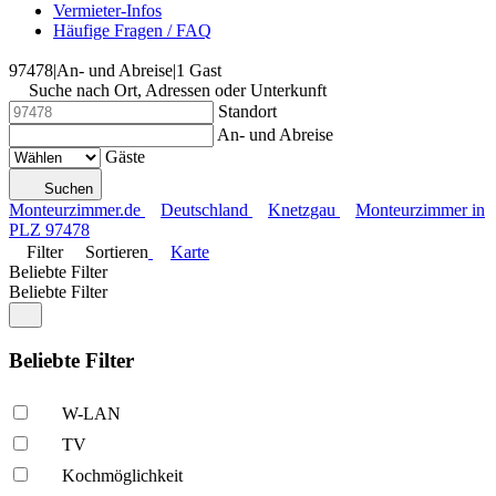
Vermieter-Infos
Häufige Fragen / FAQ
97478
|
An- und Abreise
|
1 Gast
Suche nach Ort, Adressen oder Unterkunft
Standort
An- und Abreise
Gäste
Suchen
Monteurzimmer.de
Deutschland
Knetzgau
Monteurzimmer in
PLZ 97478
Filter
Sortieren
Karte
Beliebte Filter
Beliebte Filter
Beliebte Filter
W-LAN
TV
Kochmöglich­keit