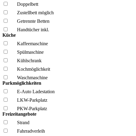
Doppelbett
Zustellbett möglich
Getrennte Betten
Handtücher inkl.
Küche
Kaffee­maschine
Spül­maschine
Kühl­schrank
Kochmöglich­keit
Wasch­maschine
Parkmöglichkeiten
E-Auto Ladestation
LKW-Parkplatz
PKW-Parkplatz
Freizeitangebote
Strand
Fahrrad­verleih