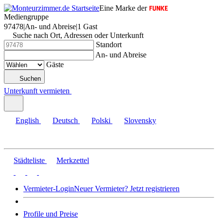
Eine Marke der
Mediengruppe
97478
|
An- und Abreise
|
1 Gast
Suche nach Ort, Adressen oder Unterkunft
Standort
An- und Abreise
Gäste
Suchen
Unterkunft vermieten
English
Deutsch
Polski
Slovensky
Städteliste
Merkzettel
Vermieter-Login
Neuer Vermieter? Jetzt registrieren
Profile und Preise