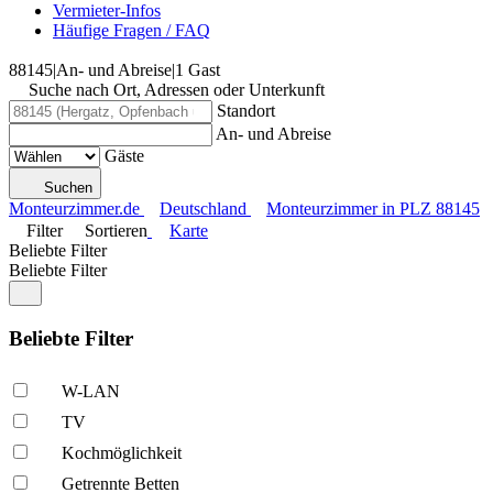
Vermieter-Infos
Häufige Fragen / FAQ
88145
|
An- und Abreise
|
1 Gast
Suche nach Ort, Adressen oder Unterkunft
Standort
An- und Abreise
Gäste
Suchen
Monteurzimmer.de
Deutschland
Monteurzimmer in PLZ 88145
Filter
Sortieren
Karte
Beliebte Filter
Beliebte Filter
Beliebte Filter
W-LAN
TV
Kochmöglich­keit
Getrennte Betten