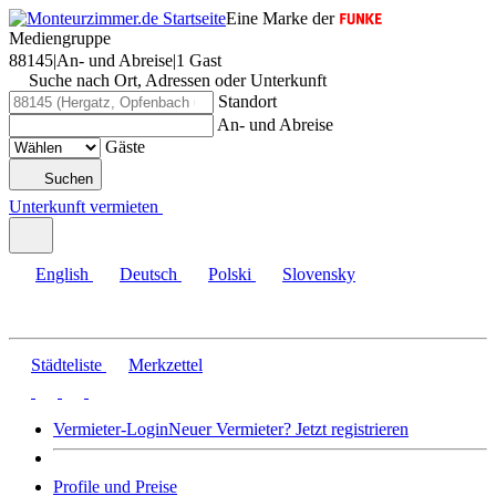
Eine Marke der
Mediengruppe
88145
|
An- und Abreise
|
1 Gast
Suche nach Ort, Adressen oder Unterkunft
Standort
An- und Abreise
Gäste
Suchen
Unterkunft vermieten
English
Deutsch
Polski
Slovensky
Städteliste
Merkzettel
Vermieter-Login
Neuer Vermieter? Jetzt registrieren
Profile und Preise