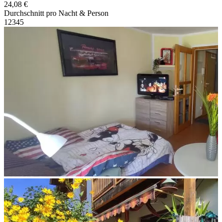
24,08 €
Durchschnitt pro Nacht & Person
1
2
3
4
5