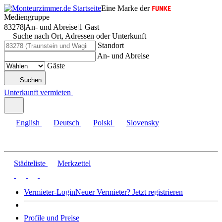
Eine Marke der
Mediengruppe
83278
|
An- und Abreise
|
1 Gast
Suche nach Ort, Adressen oder Unterkunft
Standort
An- und Abreise
Gäste
Suchen
Unterkunft vermieten
English
Deutsch
Polski
Slovensky
Städteliste
Merkzettel
Vermieter-Login
Neuer Vermieter? Jetzt registrieren
Profile und Preise