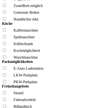
Zustellbett möglich
Getrennte Betten
Handtücher inkl.
Küche
Kaffee­maschine
Spül­maschine
Kühl­schrank
Kochmöglich­keit
Wasch­maschine
Parkmöglichkeiten
E-Auto Ladestation
LKW-Parkplatz
PKW-Parkplatz
Freizeitangebote
Strand
Fahrrad­verleih
Billiardtisch