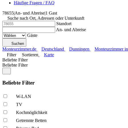
Häufige Fragen / FAQ
78655
|
An- und Abreise
|
1 Gast
Suche nach Ort, Adressen oder Unterkunft
Standort
An- und Abreise
Gäste
Suchen
Monteurzimmer.de
Deutschland
Dunningen
Monteurzimmer i
Filter
Sortieren
Karte
Beliebte Filter
Beliebte Filter
Beliebte Filter
W-LAN
TV
Kochmöglich­keit
Getrennte Betten