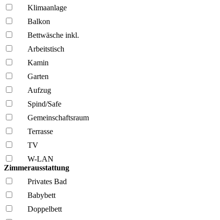
Klima­anlage
Balkon
Bettwäsche inkl.
Arbeitstisch
Kamin
Garten
Aufzug
Spind/Safe
Gemeinschafts­raum
Terrasse
TV
W-LAN
Zimmerausstattung
Privates Bad
Babybett
Doppelbett