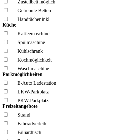
Zustellbett möglich
Getrennte Betten
Handtücher inkl.
Küche
Kaffee­maschine
Spül­maschine
Kühl­schrank
Kochmöglich­keit
Wasch­maschine
Parkmöglichkeiten
E-Auto Ladestation
LKW-Parkplatz
PKW-Parkplatz
Freizeitangebote
Strand
Fahrrad­verleih
Billiardtisch