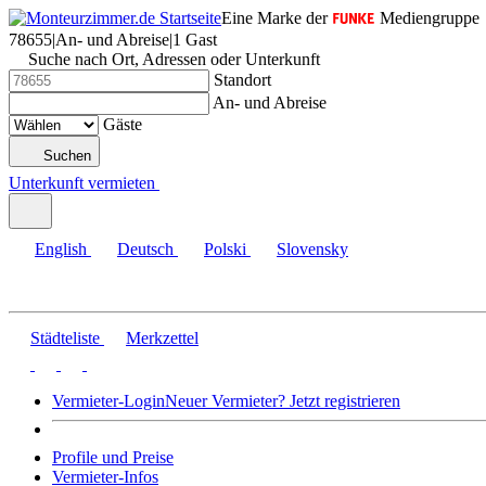
Eine Marke der
Mediengruppe
78655
|
An- und Abreise
|
1 Gast
Suche nach Ort, Adressen oder Unterkunft
Standort
An- und Abreise
Gäste
Suchen
Unterkunft vermieten
English
Deutsch
Polski
Slovensky
Städteliste
Merkzettel
Vermieter-Login
Neuer Vermieter? Jetzt registrieren
Profile und Preise
Vermieter-Infos