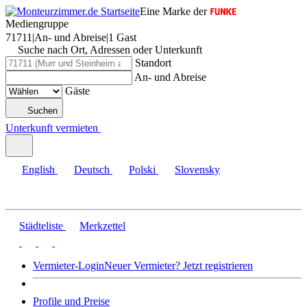
Eine Marke der
Mediengruppe
71711
|
An- und Abreise
|
1 Gast
Suche nach Ort, Adressen oder Unterkunft
Standort
An- und Abreise
Gäste
Suchen
Unterkunft vermieten
English
Deutsch
Polski
Slovensky
Städteliste
Merkzettel
Vermieter-Login
Neuer Vermieter? Jetzt registrieren
Profile und Preise