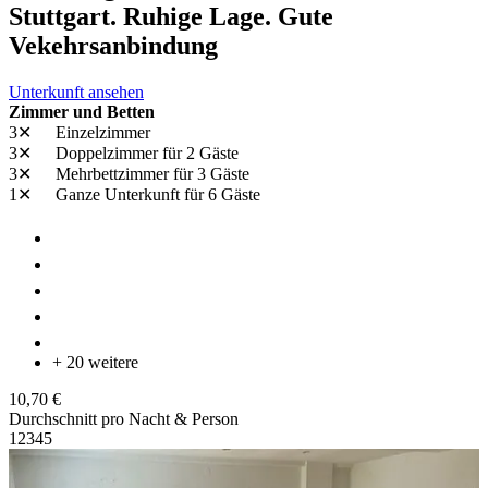
Stuttgart. Ruhige Lage. Gute
Vekehrsanbindung
Unterkunft ansehen
Zimmer und Betten
3✕
Einzelzimmer
3✕
Doppelzimmer
für 2 Gäste
3✕
Mehrbettzimmer
für 3 Gäste
1✕
Ganze Unterkunft
für 6 Gäste
+ 20 weitere
10,70 €
Durchschnitt pro Nacht & Person
1
2
3
4
5