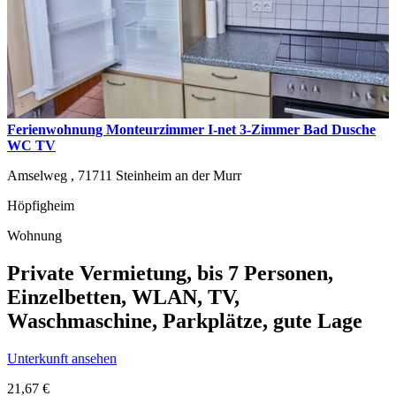
Ferienwohnung Monteurzimmer I-net 3-Zimmer Bad Dusche
WC TV
Amselweg ,
71711
Steinheim an der Murr
Höpfigheim
Wohnung
Private Vermietung, bis 7 Personen,
Einzelbetten, WLAN, TV,
Waschmaschine, Parkplätze, gute Lage
Unterkunft ansehen
21,67 €