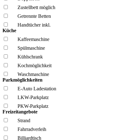
Zustellbett möglich
Getrennte Betten
Handtücher inkl.
Küche
Kaffee­maschine
Spül­maschine
Kühl­schrank
Kochmöglich­keit
Wasch­maschine
Parkmöglichkeiten
E-Auto Ladestation
LKW-Parkplatz
PKW-Parkplatz
Freizeitangebote
Strand
Fahrrad­verleih
Billiardtisch