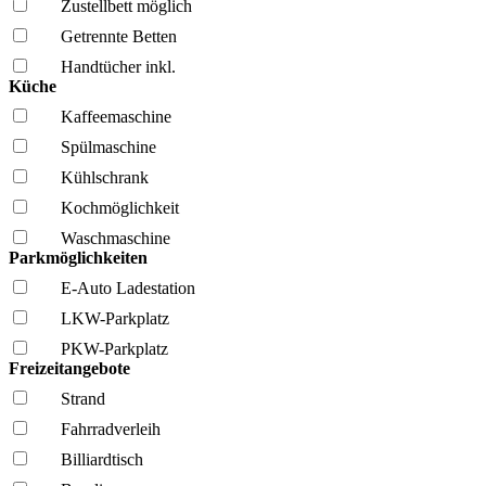
Zustellbett möglich
Getrennte Betten
Handtücher inkl.
Küche
Kaffee­maschine
Spül­maschine
Kühl­schrank
Kochmöglich­keit
Wasch­maschine
Parkmöglichkeiten
E-Auto Ladestation
LKW-Parkplatz
PKW-Parkplatz
Freizeitangebote
Strand
Fahrrad­verleih
Billiardtisch