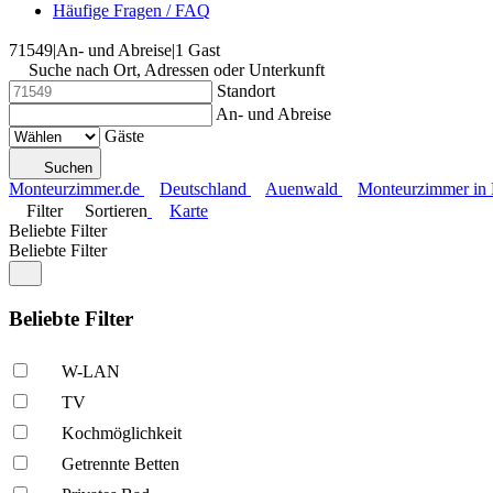
Häufige Fragen / FAQ
71549
|
An- und Abreise
|
1 Gast
Suche nach Ort, Adressen oder Unterkunft
Standort
An- und Abreise
Gäste
Suchen
Monteurzimmer.de
Deutschland
Auenwald
Monteurzimmer in
Filter
Sortieren
Karte
Beliebte Filter
Beliebte Filter
Beliebte Filter
W-LAN
TV
Kochmöglich­keit
Getrennte Betten