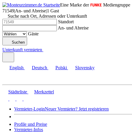
Eine Marke der
Mediengruppe
71549
|
An- und Abreise
|
1 Gast
Suche nach Ort, Adressen oder Unterkunft
Standort
An- und Abreise
Gäste
Suchen
Unterkunft vermieten
English
Deutsch
Polski
Slovensky
Städteliste
Merkzettel
Vermieter-Login
Neuer Vermieter? Jetzt registrieren
Profile und Preise
Vermieter-Infos