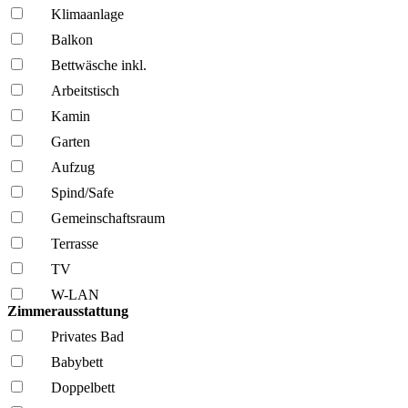
Klima­anlage
Balkon
Bettwäsche inkl.
Arbeitstisch
Kamin
Garten
Aufzug
Spind/Safe
Gemeinschafts­raum
Terrasse
TV
W-LAN
Zimmerausstattung
Privates Bad
Babybett
Doppelbett