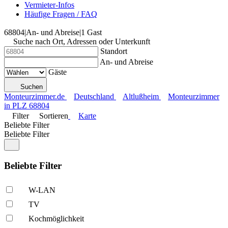
Vermieter-Infos
Häufige Fragen / FAQ
68804
|
An- und Abreise
|
1 Gast
Suche nach Ort, Adressen oder Unterkunft
Standort
An- und Abreise
Gäste
Suchen
Monteurzimmer.de
Deutschland
Altlußheim
Monteurzimmer
in PLZ 68804
Filter
Sortieren
Karte
Beliebte Filter
Beliebte Filter
Beliebte Filter
W-LAN
TV
Kochmöglich­keit