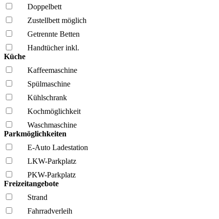
Doppelbett
Zustellbett möglich
Getrennte Betten
Handtücher inkl.
Küche
Kaffee­maschine
Spül­maschine
Kühl­schrank
Kochmöglich­keit
Wasch­maschine
Parkmöglichkeiten
E-Auto Ladestation
LKW-Parkplatz
PKW-Parkplatz
Freizeitangebote
Strand
Fahrrad­verleih