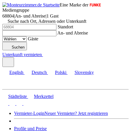
Eine Marke der
Mediengruppe
68804
|
An- und Abreise
|
1 Gast
Suche nach Ort, Adressen oder Unterkunft
Standort
An- und Abreise
Gäste
Suchen
Unterkunft vermieten
English
Deutsch
Polski
Slovensky
Städteliste
Merkzettel
Vermieter-Login
Neuer Vermieter? Jetzt registrieren
Profile und Preise