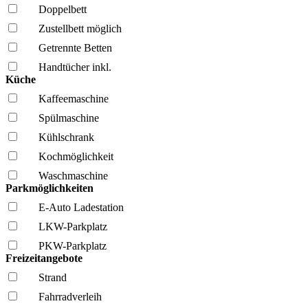
Doppelbett
Zustellbett möglich
Getrennte Betten
Handtücher inkl.
Küche
Kaffee­maschine
Spül­maschine
Kühl­schrank
Kochmöglich­keit
Wasch­maschine
Parkmöglichkeiten
E-Auto Ladestation
LKW-Parkplatz
PKW-Parkplatz
Freizeitangebote
Strand
Fahrrad­verleih