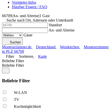
Vermieter-Infos
Häufige Fragen / FAQ
66709
|
An- und Abreise
|
1 Gast
Suche nach Ort, Adressen oder Unterkunft
Standort
An- und Abreise
Gäste
Suchen
Monteurzimmer.de
Deutschland
Weiskirchen
Monteurzimmer
in PLZ 66709
Filter
Sortieren
Karte
Beliebte Filter
Beliebte Filter
Beliebte Filter
W-LAN
TV
Kochmöglich­keit