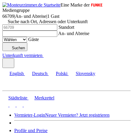
Eine Marke der
Mediengruppe
66709
|
An- und Abreise
|
1 Gast
Suche nach Ort, Adressen oder Unterkunft
Standort
An- und Abreise
Gäste
Suchen
Unterkunft vermieten
English
Deutsch
Polski
Slovensky
Städteliste
Merkzettel
Vermieter-Login
Neuer Vermieter? Jetzt registrieren
Profile und Preise