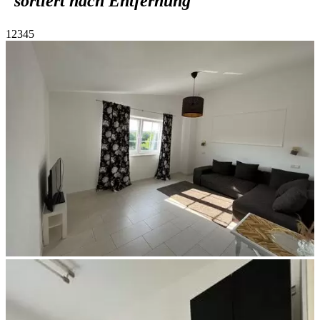
sortiert nach Entfernung
1
2
3
4
5