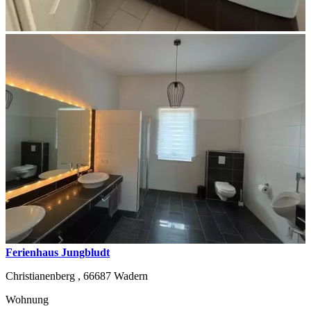
Ferienhaus Jungbludt
Christianenberg ,
66687
Wadern
Wohnung