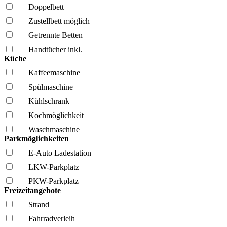
Doppelbett
Zustellbett möglich
Getrennte Betten
Handtücher inkl.
Küche
Kaffee­maschine
Spül­maschine
Kühl­schrank
Kochmöglich­keit
Wasch­maschine
Parkmöglichkeiten
E-Auto Ladestation
LKW-Parkplatz
PKW-Parkplatz
Freizeitangebote
Strand
Fahrrad­verleih