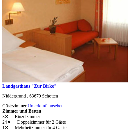
Landgasthaus "Zur Birke"
Niddergrund ,
63679
Schotten
Gästezimmer
Unterkunft ansehen
Zimmer und Betten
3✕
Einzelzimmer
24✕
Doppelzimmer
für 2 Gäste
1✕
Mehrbettzimmer
für 4 Gäste