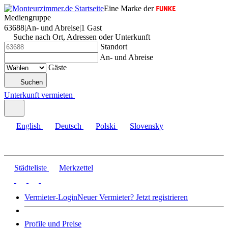
Eine Marke der
Mediengruppe
63688
|
An- und Abreise
|
1 Gast
Suche nach Ort, Adressen oder Unterkunft
Standort
An- und Abreise
Gäste
Suchen
Unterkunft vermieten
English
Deutsch
Polski
Slovensky
Städteliste
Merkzettel
Vermieter-Login
Neuer Vermieter? Jetzt registrieren
Profile und Preise