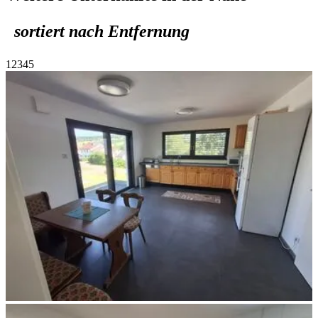
sortiert nach Entfernung
1
2
3
4
5