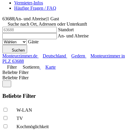
Vermieter-Infos
Häufige Fragen / FAQ
63688
|
An- und Abreise
|
1 Gast
Suche nach Ort, Adressen oder Unterkunft
Standort
An- und Abreise
Gäste
Suchen
Monteurzimmer.de
Deutschland
Gedern
Monteurzimmer in
PLZ 63688
Filter
Sortieren
Karte
Beliebte Filter
Beliebte Filter
Beliebte Filter
W-LAN
TV
Kochmöglich­keit