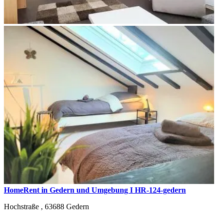
HomeRent in Gedern und Umgebung I HR-124-gedern
Hochstraße ,
63688
Gedern