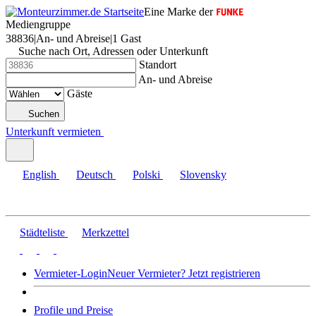
Eine Marke der
Mediengruppe
38836
|
An- und Abreise
|
1 Gast
Suche nach Ort, Adressen oder Unterkunft
Standort
An- und Abreise
Gäste
Suchen
Unterkunft vermieten
English
Deutsch
Polski
Slovensky
Städteliste
Merkzettel
Vermieter-Login
Neuer Vermieter? Jetzt registrieren
Profile und Preise