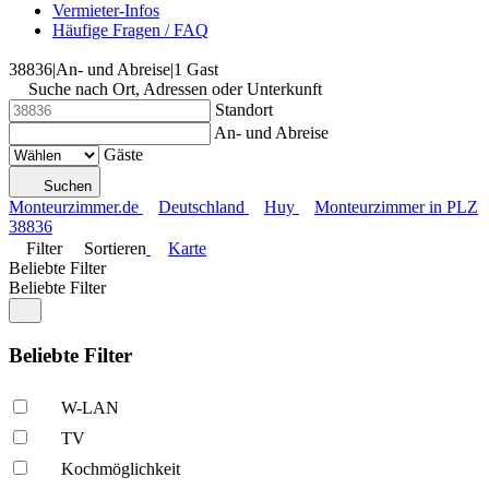
Vermieter-Infos
Häufige Fragen / FAQ
38836
|
An- und Abreise
|
1 Gast
Suche nach Ort, Adressen oder Unterkunft
Standort
An- und Abreise
Gäste
Suchen
Monteurzimmer.de
Deutschland
Huy
Monteurzimmer in PLZ
38836
Filter
Sortieren
Karte
Beliebte Filter
Beliebte Filter
Beliebte Filter
W-LAN
TV
Kochmöglich­keit