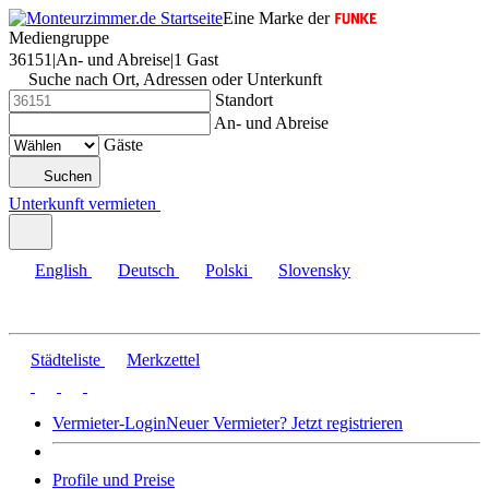
Eine Marke der
Mediengruppe
36151
|
An- und Abreise
|
1 Gast
Suche nach Ort, Adressen oder Unterkunft
Standort
An- und Abreise
Gäste
Suchen
Unterkunft vermieten
English
Deutsch
Polski
Slovensky
Städteliste
Merkzettel
Vermieter-Login
Neuer Vermieter? Jetzt registrieren
Profile und Preise