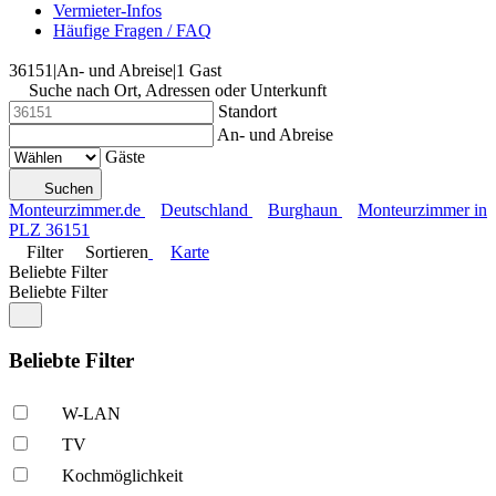
Vermieter-Infos
Häufige Fragen / FAQ
36151
|
An- und Abreise
|
1 Gast
Suche nach Ort, Adressen oder Unterkunft
Standort
An- und Abreise
Gäste
Suchen
Monteurzimmer.de
Deutschland
Burghaun
Monteurzimmer in
PLZ 36151
Filter
Sortieren
Karte
Beliebte Filter
Beliebte Filter
Beliebte Filter
W-LAN
TV
Kochmöglich­keit