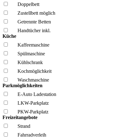
Doppelbett
Zustellbett möglich
Getrennte Betten
Handtücher inkl.
Küche
Kaffee­maschine
Spül­maschine
Kühl­schrank
Kochmöglich­keit
Wasch­maschine
Parkmöglichkeiten
E-Auto Ladestation
LKW-Parkplatz
PKW-Parkplatz
Freizeitangebote
Strand
Fahrrad­verleih